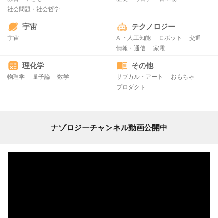
社会問題・社会哲学
宇宙
テクノロジー
宇宙
AI・人工知能
ロボット
交通
情報・通信
家電
理化学
その他
物理学
量子論
数学
サブカル・アート
おもちゃ
プロダクト
ナゾロジーチャンネル動画公開中