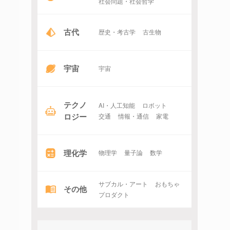
社会問題・社会哲学
古代
歴史・考古学
古生物
宇宙
宇宙
テクノ
AI・人工知能
ロボット
ロジー
交通
情報・通信
家電
理化学
物理学
量子論
数学
サブカル・アート
おもちゃ
その他
プロダクト