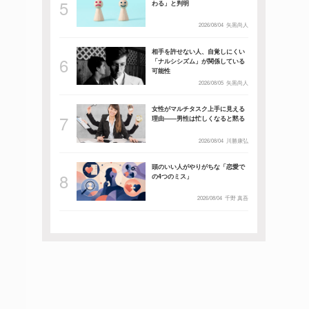
わる」と判明
2026/08/04
矢黒尚人
相手を許せない人、自覚しにくい
「ナルシシズム」が関係している
可能性
2026/08/05
矢黒尚人
女性がマルチタスク上手に見える
理由――男性は忙しくなると黙る
2026/08/04
川勝康弘
頭のいい人がやりがちな「恋愛で
の4つのミス」
2026/08/04
千野 真吾