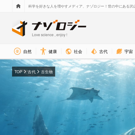
科学を好きな人を増やすメディア、ナゾロジー！世の中にある沢
Love science , enjoy !
社会
古代
宇宙
自然
健康
TOP
古代
古生物