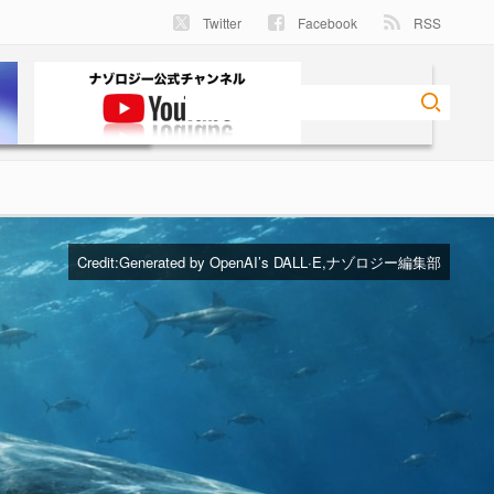
Twitter
Facebook
RSS
Credit:Generated by OpenAI’s DALL·E,ナゾロジー編集部