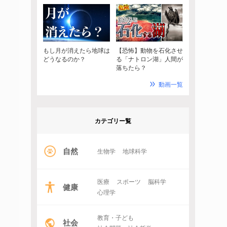
もし月が消えたら地球は
【恐怖】動物を石化させ
どうなるのか？
る「ナトロン湖」人間が
落ちたら？
動画一覧
カテゴリー覧
自然
生物学
地球科学
医療
スポーツ
脳科学
健康
心理学
教育・子ども
社会