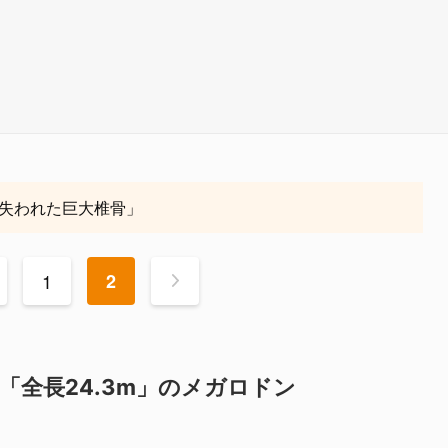
失われた巨大椎骨」
1
2
>
「全長24.3m」のメガロドン