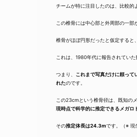
チームが特に注目したのは、比較的
この椎骨には中心部と外周部の一部が
椎骨がほぼ円形だったと仮定すると、
これは、1980年代に報告されてい
つまり、
これまで写真だけに頼って
れた
のです。
この23cmという椎骨径は、既知の
現時点で科学的に推定できるメガロ
その
推定体長は24.3m
です。（※ 