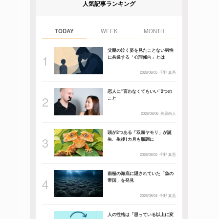
人気記事ランキング
TODAY
WEEK
MONTH
父親の泣く姿を見たことない男性
に共通する「心理傾向」とは
2026/08/05
千野 真吾
恋人に“言わなくてもいい”2つの
こと
2026/08/06
矢黒尚人
頭が2つある「双頭ヤモリ」が誕
生、生後1カ月も順調に
2026/08/05
千野 真吾
南極の海底に隠されていた「魚の
帝国」を発見
2026/08/04
千野 真吾
人の性格は「思っている以上に変