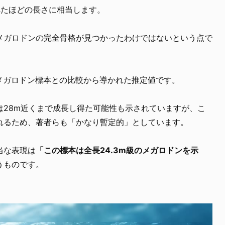
べたほどの長さに相当します。
メガロドンの完全骨格が見つかったわけではないという点で
のメガロドン標本との比較から導かれた推定値です。
は28m近くまで成長し得た可能性も示されていますが、こ
れるため、著者らも「かなり暫定的」としています。
当な表現は
「この標本は全長24.3m級のメガロドンを示
うものです。