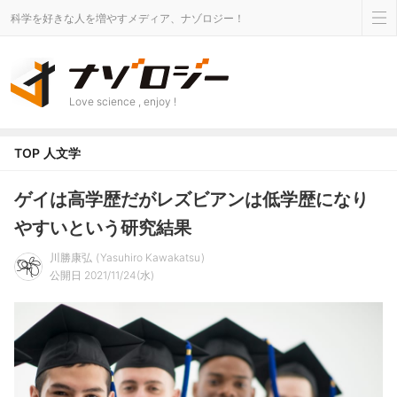
科学を好きな人を増やすメディア、ナゾロジー！
Love science , enjoy !
TOP
人文学
ゲイは高学歴だがレズビアンは低学歴になり
やすいという研究結果
川勝康弘
Yasuhiro Kawakatsu
公開日 2021/11/24(水)