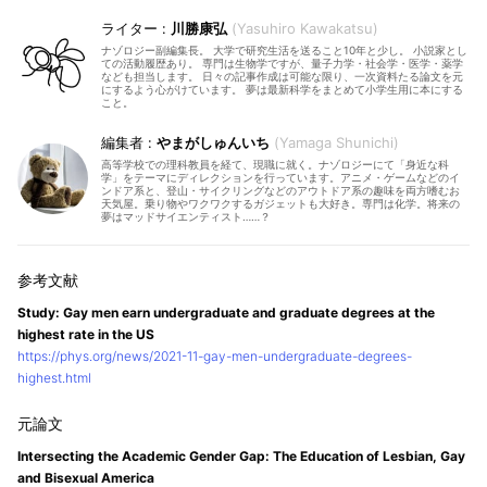
川勝康弘
Yasuhiro Kawakatsu
ナゾロジー副編集長。 大学で研究生活を送ること10年と少し。 小説家とし
ての活動履歴あり。 専門は生物学ですが、量子力学・社会学・医学・薬学
なども担当します。 日々の記事作成は可能な限り、一次資料たる論文を元
にするよう心がけています。 夢は最新科学をまとめて小学生用に本にする
こと。
やまがしゅんいち
Yamaga Shunichi
高等学校での理科教員を経て、現職に就く。ナゾロジーにて「身近な科
学」をテーマにディレクションを行っています。アニメ・ゲームなどのイ
ンドア系と、登山・サイクリングなどのアウトドア系の趣味を両方嗜むお
天気屋。乗り物やワクワクするガジェットも大好き。専門は化学。将来の
夢はマッドサイエンティスト……？
Study: Gay men earn undergraduate and graduate degrees at the
highest rate in the US
https://phys.org/news/2021-11-gay-men-undergraduate-degrees-
highest.html
Intersecting the Academic Gender Gap: The Education of Lesbian, Gay
and Bisexual America