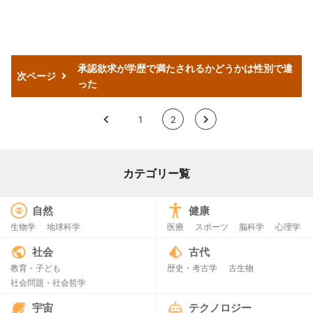
承認欲求が学歴で満たされるかどうかは性別で違
次ページ
った
<
1
2
>
カテゴリー覧
自然
健康
生物学
地球科学
医療
スポーツ
脳科学
心理学
社会
古代
教育・子ども
歴史・考古学
古生物
社会問題・社会哲学
宇宙
テクノロジー