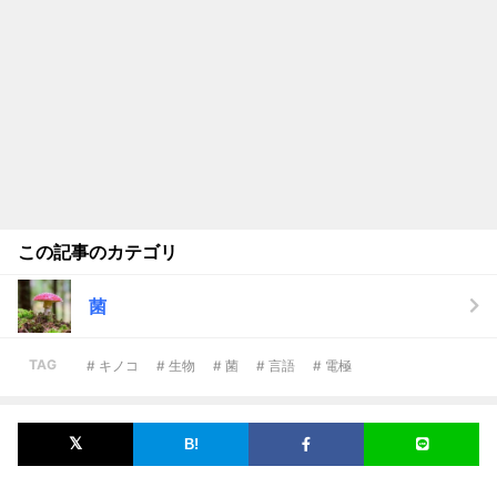
この記事のカテゴリ
菌
TAG
# キノコ
# 生物
# 菌
# 言語
# 電極