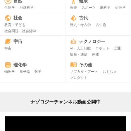
自然
健康
生物学
地球科学
医療
スポーツ
脳科学
心理学
社会
古代
教育・子ども
歴史・考古学
古生物
社会問題・社会哲学
宇宙
テクノロジー
宇宙
AI・人工知能
ロボット
交通
情報・通信
家電
理化学
その他
物理学
量子論
数学
サブカル・アート
おもちゃ
プロダクト
ナゾロジーチャンネル動画公開中