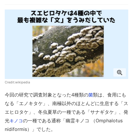
Credit:
wikipedia
今回の研究で調査対象となった4種類の
類は、食用にも
菌
なる「エノキタケ」、南極以外のほとんどに生息する「ス
エヒロタケ」、冬虫夏草の一種である「サナギタケ」、発
光
の一種である通称「幽霊キノコ （Omphalotus
キノコ
nidiformis）」でした。