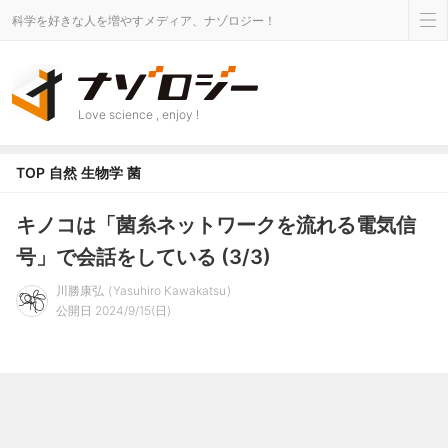
科学を好きな人を増やすメディア、ナゾロジー！
Love science , enjoy !
TOP
自然
生物学
菌
キノコは「菌糸ネットワークを流れる電気信
号」で会話をしている (3/3)
川勝康弘
Yasuhiro Kawakatsu
公開日 2024/9/15(日)