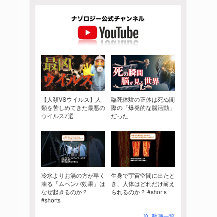
【人類VSウイルス】人
臨死体験の正体は死ぬ間
類を苦しめてきた最悪の
際の「爆発的な脳活動」
ウイルス7選
だった
冷水よりお湯の方が早く
生身で宇宙空間に出たと
凍る「ムペンバ効果」は
き、人体はどれだけ耐え
なぜ起きるのか？
られるのか？ #shorts
#shorts
動画一覧