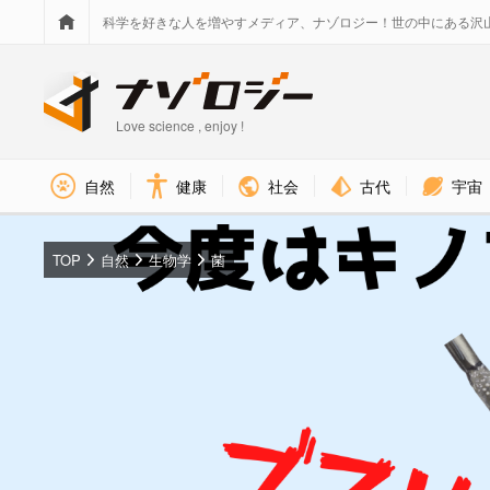
科学を好きな人を増やすメディア、ナゾロジー！世の中にある沢
Love science , enjoy !
社会
古代
宇宙
自然
健康
TOP
自然
生物学
菌