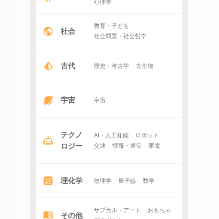
心理学
教育・子ども
社会
社会問題・社会哲学
古代
歴史・考古学
古生物
宇宙
宇宙
テクノ
AI・人工知能
ロボット
ロジー
交通
情報・通信
家電
理化学
物理学
量子論
数学
サブカル・アート
おもちゃ
その他