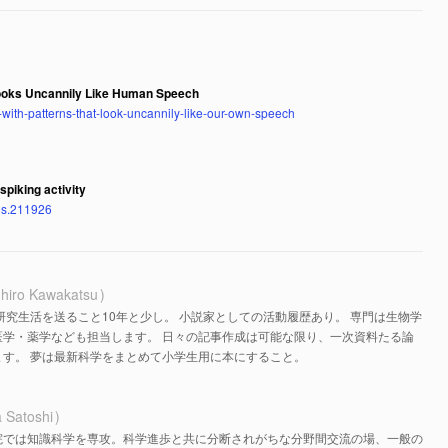
ooks Uncannily Like Human Speech
with-patterns-that-look-uncannily-like-our-own-speech
spiking activity
sos.211926
hiro Kawakatsu
研究生活を送ること10年と少し。 小説家としての活動履歴あり。 専門は生物学
医学・薬学なども担当します。 日々の記事作成は可能な限り、一次資料たる論
す。 夢は最新科学をまとめて小学生用に本にすること。
 Satoshi
院では知識科学を専攻。科学進歩と共に分断されがちな分野間交流の場、一般の