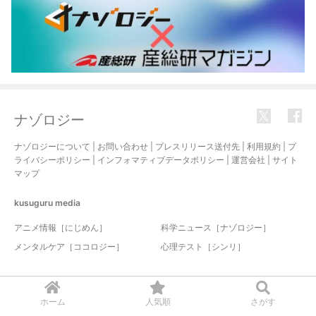
ナゾロジー
ナゾロジーについて
|
お問い合わせ
|
プレスリリース送付先
|
利用規約
|
プ
ライバシーポリシー
|
インフォマティブデータポリシー
|
運営会社
|
サイト
マップ
kusuguru
media
アニメ情報［にじめん］
科学ニュース［ナゾロジー］
メンタルケア［ココロジー］
心理テスト［シンリ］
© 2017-2026 nazology. all rights reserved.
ホーム
人気順
さがす