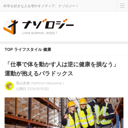
科学を好きな人を増やすメディア、ナゾロジー！
Love science , enjoy !
TOP
ライフスタイル
健康
「仕事で体を動かす人は逆に健康を損なう」
運動が抱えるパラドックス
髙山史徳
fuminori takayama
公開日 2024/9/15(日)