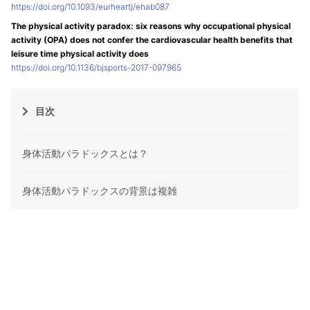
https://doi.org/10.1093/eurheartj/ehab087
The physical activity paradox: six reasons why occupational physical
activity (OPA) does not confer the cardiovascular health benefits that
leisure time physical activity does
https://doi.org/10.1136/bjsports-2017-097965
目次
身体活動パラドックスとは？
身体活動パラドックスの背景は複雑