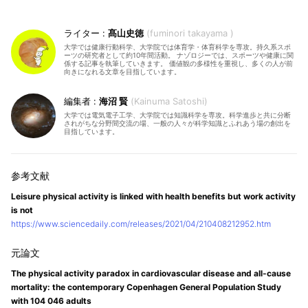
髙山史徳
fuminori takayama
大学では健康行動科学、大学院では体育学・体育科学を専攻。持久系スポ
ーツの研究者として約10年間活動。 ナゾロジーでは、スポーツや健康に関
係する記事を執筆していきます。 価値観の多様性を重視し、多くの人が前
向きになれる文章を目指しています。
海沼 賢
Kainuma Satoshi
大学では電気電子工学、大学院では知識科学を専攻。科学進歩と共に分断
されがちな分野間交流の場、一般の人々が科学知識とふれあう場の創出を
目指しています。
Leisure physical activity is linked with health benefits but work activity
is not
https://www.sciencedaily.com/releases/2021/04/210408212952.htm
The physical activity paradox in cardiovascular disease and all-cause
mortality: the contemporary Copenhagen General Population Study
with 104 046 adults