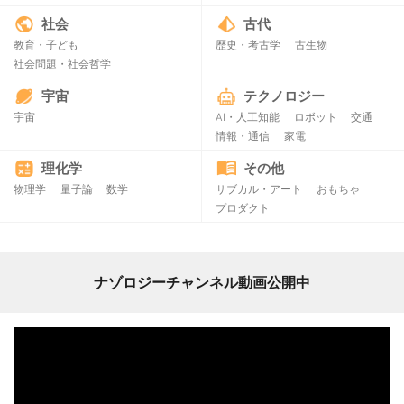
社会
古代
教育・子ども
歴史・考古学
古生物
社会問題・社会哲学
宇宙
テクノロジー
宇宙
AI・人工知能
ロボット
交通
情報・通信
家電
理化学
その他
物理学
量子論
数学
サブカル・アート
おもちゃ
プロダクト
ナゾロジーチャンネル動画公開中