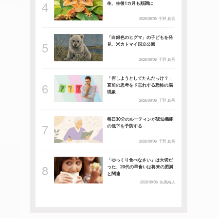
生、生後1カ月も順調に
2026/08/05
千野 真吾
「白銀色のヒグマ」の子どもを発
見、米カトマイ国立公園
2026/08/06
千野 真吾
「何しようとしてたんだっけ？」
直前の思考をド忘れする恐怖の脳
現象
2026/08/06
千野 真吾
毎日30分のルーティンが認知機能
の低下を予防する
2026/08/06
千野 真吾
「ゆっくり食べなさい」は大切だ
った、20代の早食いは将来の肥満
と関連
2026/08/06
矢黒尚人