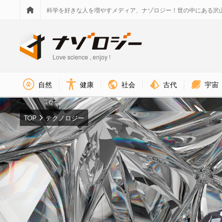
科学を好きな人を増やすメディア、ナゾロジー！世の中にある沢
Love science , enjoy !
社会
古代
宇宙
自然
健康
TOP
テクノロジー