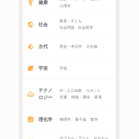
健康
心理学
教育・子ども
社会
社会問題・社会哲学
古代
歴史・考古学
古生物
宇宙
宇宙
テクノ
AI・人工知能
ロボット
ロジー
交通
情報・通信
家電
理化学
物理学
量子論
数学
サブカル・アート
おもちゃ