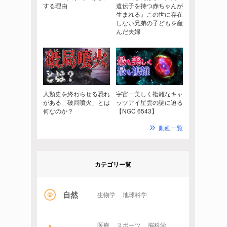
する理由
遺伝子を持つ赤ちゃんが
生まれる』この世に存在
しない兄弟の子どもを産
んだ夫婦
人類史を終わらせる恐れ
宇宙一美しく複雑なキャ
がある「破局噴火」とは
ッツアイ星雲の謎に迫る
何なのか？
【NGC 6543】
動画一覧
カテゴリー覧
自然
生物学
地球科学
医療
スポーツ
脳科学