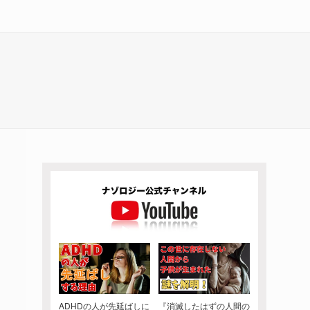
ADHDの人が先延ばしに
『消滅したはずの人間の