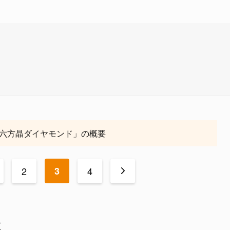
六方晶ダイヤモンド」の概要
2
3
4
>
性