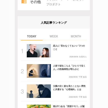
その他
プロダクト
人気記事ランキング
TODAY
WEEK
MONTH
恋人に“言わなくてもいい”2つの
こと
2026/08/06
矢黒尚人
人前で涙をこらえ「ひとりで泣く
人」の性格特性が明らかに
2026/08/06
千野 真吾
父親の泣く姿を見たことない男性
に共通する「心理傾向」とは
2026/08/05
千野 真吾
頭が2つある「双頭ヤモリ」が誕