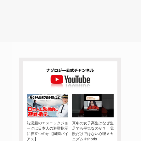
沈没船のエスニックジョ
真冬の女子高生はなぜ生
ークは日本人の避難指示
足でも平気なのか？ 我
に役立つのか【同調バイ
慢だけではない心理メカ
アス】
ニズム #shorts