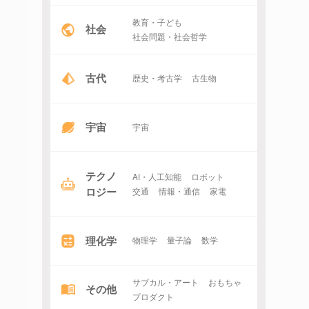
教育・子ども
社会
社会問題・社会哲学
古代
歴史・考古学
古生物
宇宙
宇宙
テクノ
AI・人工知能
ロボット
ロジー
交通
情報・通信
家電
理化学
物理学
量子論
数学
サブカル・アート
おもちゃ
その他
プロダクト