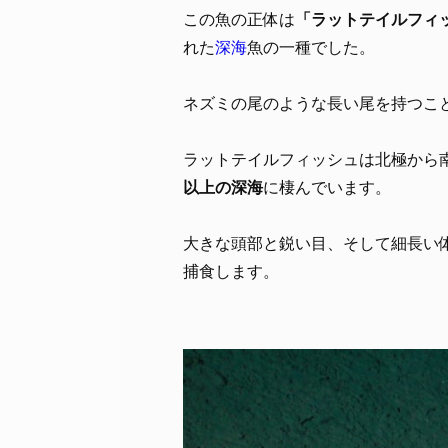
この魚の正体は
「ラットテイルフィッシュ（
れた
深海
魚の一種でした。
ネズミの尾のような長い尾を持つこ
ラットテイルフィッシュは北極から
以上の深海
に棲んでいます。
大きな頭部と鋭い目、そして細長い
捕食します。