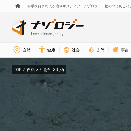
科学を好きな人を増やすメディア、ナゾロジー！世の中にある沢
Love science , enjoy !
社会
古代
宇宙
自然
健康
TOP
自然
生物学
動物