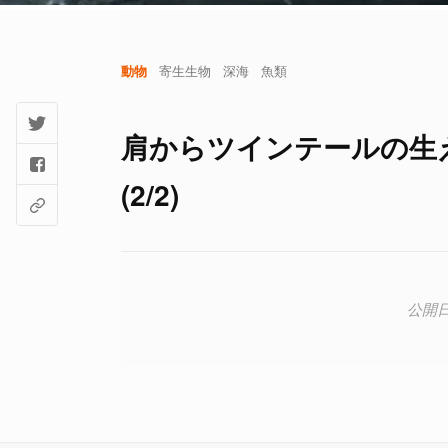
動物
寄生生物
深海
魚類
肩からツインテールの生
(2/2)