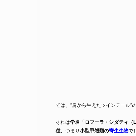
では、“肩から生えたツインテール”
それは
学名「ロフーラ・シダティ（Loph
種
、つまり
小型甲殻類の
寄生生物
で