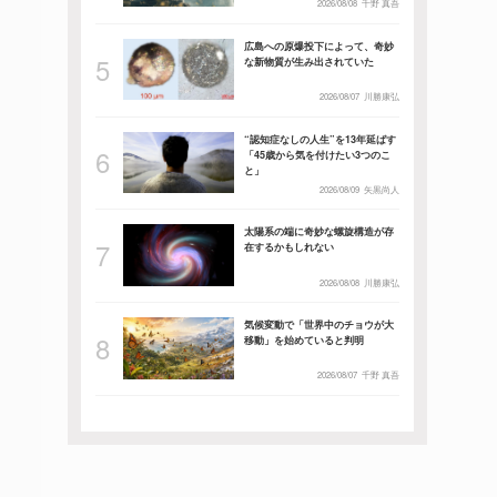
2026/08/08
千野 真吾
広島への原爆投下によって、奇妙
な新物質が生み出されていた
2026/08/07
川勝康弘
“認知症なしの人生”を13年延ばす
「45歳から気を付けたい3つのこ
と」
2026/08/09
矢黒尚人
太陽系の端に奇妙な螺旋構造が存
在するかもしれない
2026/08/08
川勝康弘
気候変動で「世界中のチョウが大
移動」を始めていると判明
2026/08/07
千野 真吾