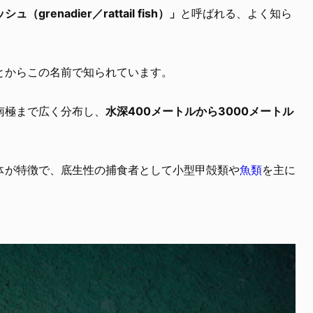
grenadier／rattail fish）」
と呼ばれる、よく知ら
とからこの名前で知られています。
南極まで広く分布し、
水深400メートルから3000メートル
体が特徴で、底生性の捕食者として小型甲殻類や
魚類
を主に