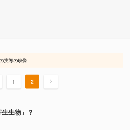
の実際の映像
1
2
>
寄生生物」？