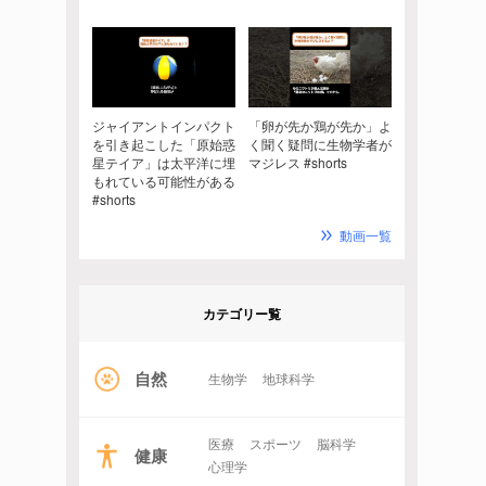
ジャイアントインパクト
「卵が先か鶏が先か」よ
を引き起こした「原始惑
く聞く疑問に生物学者が
星テイア」は太平洋に埋
マジレス #shorts
もれている可能性がある
#shorts
動画一覧
カテゴリー覧
自然
生物学
地球科学
医療
スポーツ
脳科学
健康
心理学