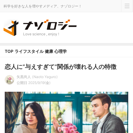
科学を好きな人を増やすメディア、ナゾロジー！
Love science , enjoy !
TOP
ライフスタイル
健康
心理学
恋人に”与えすぎて”関係が壊れる人の特徴
矢黒尚人
Naoto Yaguro
公開日 2025/9/19(金)