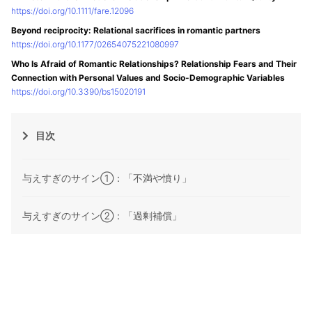
https://doi.org/10.1111/fare.12096
Beyond reciprocity: Relational sacrifices in romantic partners
https://doi.org/10.1177/02654075221080997
Who Is Afraid of Romantic Relationships? Relationship Fears and Their
Connection with Personal Values and Socio-Demographic Variables
https://doi.org/10.3390/bs15020191
目次
与えすぎのサイン①：「不満や憤り」
与えすぎのサイン②：「過剰補償」