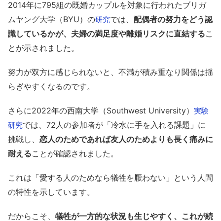
2014年に795組の既婚カップルを対象に行われたブリガ
ムヤング大学（BYU）の
では、
配偶者の努力をどう認
研究
識しているかが、夫婦の満足度や離婚リスクに直結する
こ
とが示されました。
努力が双方に感じられないと、不満が積み重なり関係は揺
らぎやすくなるのです。
さらに2022年の西南大学（Southwest University）
実験
では、72人の参加者が「冷水に手を入れる課題」に
研究
挑戦し、
恋人のためであれば友人のためよりも長く痛みに
耐える
ことが確認されました。
これは「愛する人のためなら犠牲を厭わない」という人間
の特性を示しています。
だからこそ、
犠牲が一方的な状況も生じやすく、これが続