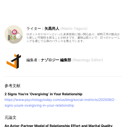
矢黒尚人
Naoto Yaguro
ロボットやドローンといった未来技術に強い関心あり。材料工学の観点か
ら新しい可能性を探ることが好きです。趣味は筋トレで、日々のトレーニ
ングを通じて心身のバランスを整えています。
ナゾロジー 編集部
Nazology Editor
2 Signs You’re ‘Overgiving’ in Your Relationship
https://www.psychologytoday.com/us/blog/social-instincts/202509/2-
signs-youre-overgiving-in-your-relationship
An Actor-Partner Model of Relationship Effort and Marital Quality