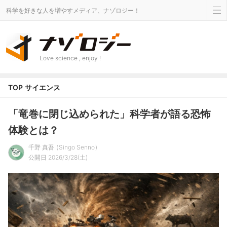
科学を好きな人を増やすメディア、ナゾロジー！
Love science , enjoy !
TOP
サイエンス
「竜巻に閉じ込められた」科学者が語る恐怖
体験とは？
千野 真吾
Singo Senno
公開日 2026/3/28(土)