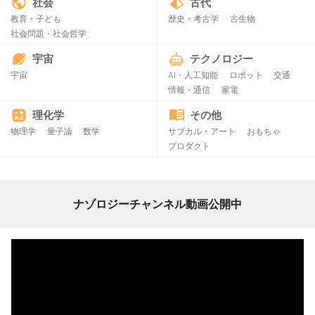
社会
古代
教育・子ども
歴史・考古学
古生物
社会問題・社会哲学
宇宙
テクノロジー
宇宙
AI・人工知能
ロボット
交通
情報・通信
家電
理化学
その他
物理学
量子論
数学
サブカル・アート
おもちゃ
プロダクト
ナゾロジーチャンネル動画公開中