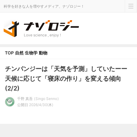
科学を好きな人を増やすメディア、ナゾロジー！
Love science , enjoy !
TOP
自然
生物学
動物
チンパンジーは「天気を予測」していたーー
天候に応じて「寝床の作り」を変える傾向
(2/2)
千野 真吾
Singo Senno
公開日 2026/4/30(木)