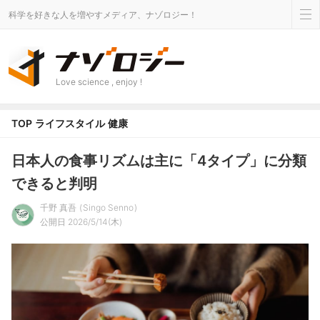
科学を好きな人を増やすメディア、ナゾロジー！
Love science , enjoy !
TOP
ライフスタイル
健康
日本人の食事リズムは主に「4タイプ」に分類
できると判明
千野 真吾
Singo Senno
公開日 2026/5/14(木)