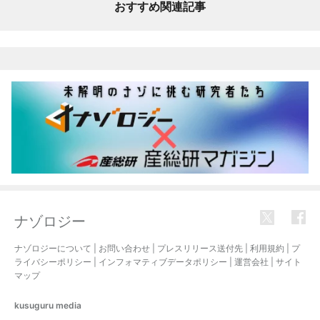
おすすめ関連記事
ナゾロジー
ナゾロジーについて
|
お問い合わせ
|
プレスリリース送付先
|
利用規約
|
プ
ライバシーポリシー
|
インフォマティブデータポリシー
|
運営会社
|
サイト
マップ
kusuguru
media