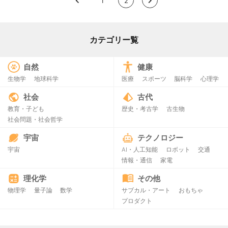
<
1
2
>
カテゴリー覧
自然
健康
生物学
地球科学
医療
スポーツ
脳科学
心理学
社会
古代
教育・子ども
歴史・考古学
古生物
社会問題・社会哲学
宇宙
テクノロジー
宇宙
AI・人工知能
ロボット
交通
情報・通信
家電
理化学
その他
物理学
量子論
数学
サブカル・アート
おもちゃ
プロダクト