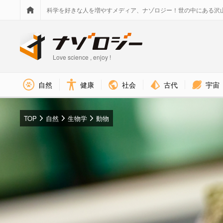
科学を好きな人を増やすメディア、ナゾロジー！世の中にある沢
Love science , enjoy !
社会
古代
宇宙
自然
健康
TOP
自然
生物学
動物