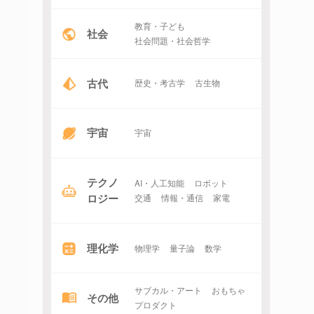
教育・子ども
社会
社会問題・社会哲学
古代
歴史・考古学
古生物
宇宙
宇宙
テクノ
AI・人工知能
ロボット
ロジー
交通
情報・通信
家電
理化学
物理学
量子論
数学
サブカル・アート
おもちゃ
その他
プロダクト