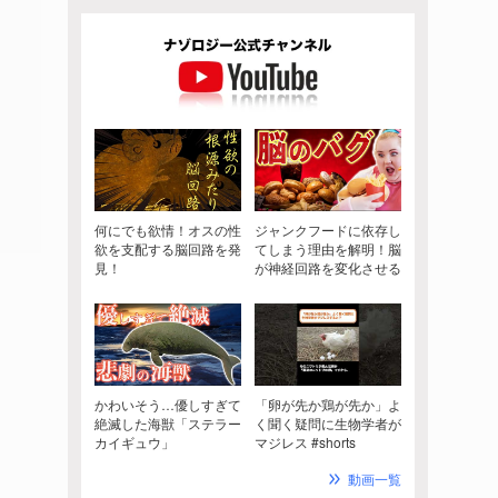
何にでも欲情！オスの性
ジャンクフードに依存し
欲を支配する脳回路を発
てしまう理由を解明！脳
見！
が神経回路を変化させる
かわいそう…優しすぎて
「卵が先か鶏が先か」よ
絶滅した海獣「ステラー
く聞く疑問に生物学者が
カイギュウ」
マジレス #shorts
動画一覧