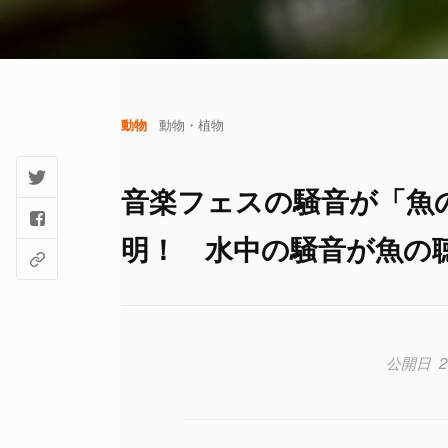
動物
動物・植物
音楽フェスの騒音が「魚
明！ 水中の騒音が魚の
2