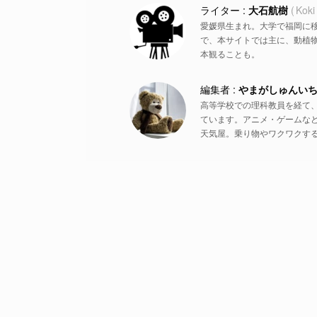
大石航樹
Koki
愛媛県生まれ。大学で福岡に
で、本サイトでは主に、動植物
本観ることも。
やまがしゅんい
高等学校での理科教員を経て
ています。アニメ・ゲームな
天気屋。乗り物やワクワクす