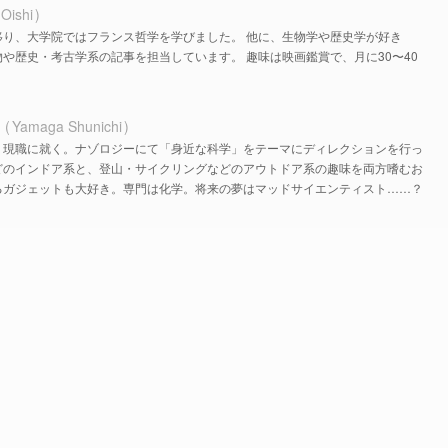
 Oishi
移り、大学院ではフランス哲学を学びました。 他に、生物学や歴史学が好き
や歴史・考古学系の記事を担当しています。 趣味は映画鑑賞で、月に30〜40
ち
Yamaga Shunichi
、現職に就く。ナゾロジーにて「身近な科学」をテーマにディレクションを行っ
どのインドア系と、登山・サイクリングなどのアウトドア系の趣味を両方嗜むお
るガジェットも大好き。専門は化学。将来の夢はマッドサイエンティスト……？