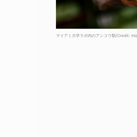
マイアミ大学ラボ内のアンコウ類/Credit: miam