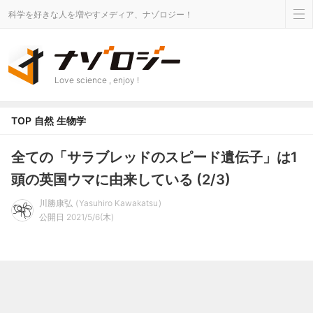
科学を好きな人を増やすメディア、ナゾロジー！
Love science , enjoy !
TOP
自然
生物学
全ての「サラブレッドのスピード遺伝子」は1
頭の英国ウマに由来している (2/3)
川勝康弘
Yasuhiro Kawakatsu
公開日 2021/5/6(木)