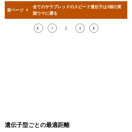
全てのサラブレッドのスピード遺伝子は1頭の英
前ページ
国ウマに遡る
<
1
2
3
>
遺伝子型ごとの最適距離