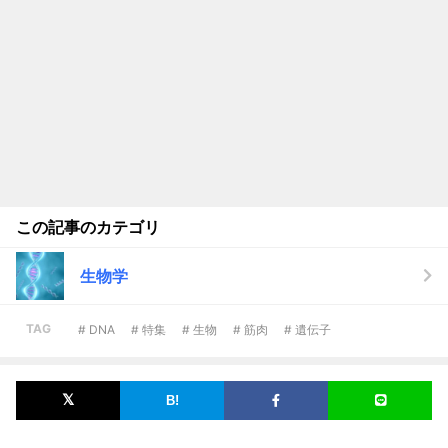
この記事のカテゴリ
生物学
TAG
# DNA
# 特集
# 生物
# 筋肉
# 遺伝子