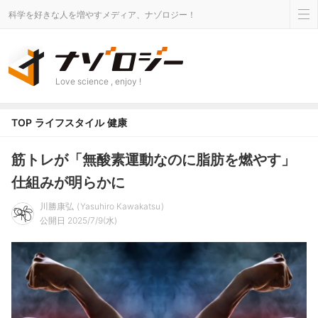
科学を好きな人を増やすメディア、ナゾロジー！
Love science , enjoy !
TOP
ライフスタイル
健康
筋トレが「無酸素運動なのに脂肪を燃やす」
仕組みが明らかに
川勝康弘
Yasuhiro Kawakatsu
公開日 2025/7/9(水)