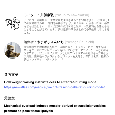
川勝康弘
Yasuhiro Kawakatsu
ナゾロジー副編集長。 大学で研究生活を送ること10年と少し。 小説家とし
ての活動履歴あり。 専門は生物学ですが、量子力学・社会学・医学・薬学
なども担当します。 日々の記事作成は可能な限り、一次資料たる論文を元
にするよう心がけています。 夢は最新科学をまとめて小学生用に本にする
こと。
やまがしゅんいち
Yamaga Shunichi
高等学校での理科教員を経て、現職に就く。ナゾロジーにて「身近な科
学」をテーマにディレクションを行っています。アニメ・ゲームなどのイ
ンドア系と、登山・サイクリングなどのアウトドア系の趣味を両方嗜むお
天気屋。乗り物やワクワクするガジェットも大好き。専門は化学。将来の
夢はマッドサイエンティスト……？
How weight training instructs cells to enter fat-burning mode
https://newatlas.com/medical/weight-training-cells-fat-burning-mode/
Mechanical overload-induced muscle-derived extracellular vesicles
promote adipose tissue lipolysis