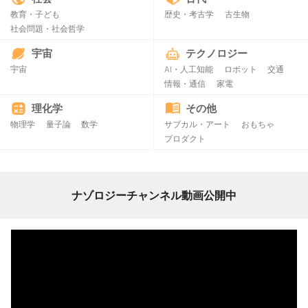
教育・子ども
歴史・考古学
古生物
社会問題・社会哲学
宇宙
テクノロジー
宇宙
AI・人工知能
ロボット
交通
情報・通信
家電
理化学
その他
物理学
量子論
数学
サブカル・アート
おもちゃ
プロダクト
ナゾロジーチャンネル動画公開中