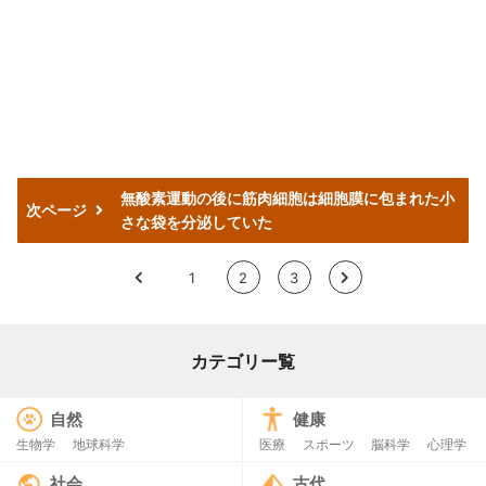
無酸素運動の後に筋肉細胞は細胞膜に包まれた小
次ページ
さな袋を分泌していた
<
1
2
3
>
カテゴリー覧
自然
健康
生物学
地球科学
医療
スポーツ
脳科学
心理学
社会
古代