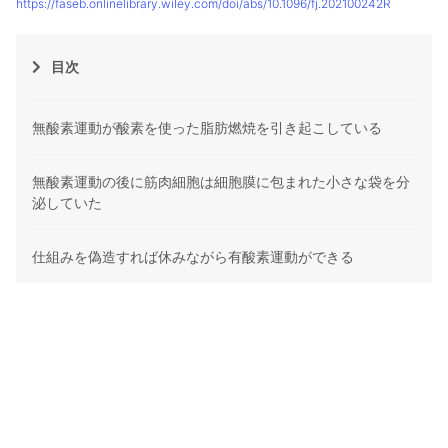
https://faseb.onlinelibrary.wiley.com/doi/abs/10.1096/fj.202100242R
目次
無酸素運動が酸素を使った脂肪燃焼を引き起こしている
無酸素運動の後に筋肉細胞は細胞膜に包まれた小さな袋を分
泌していた
仕組みを偽造すれば休みながら有酸素運動ができる