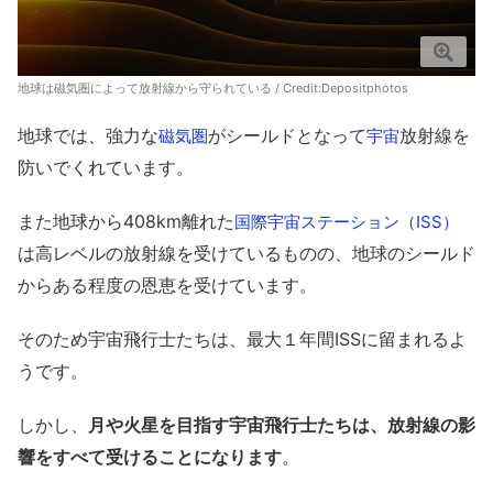
地球は磁気圏によって放射線から守られている / Credit:
Depositphotos
地球では、強力な
がシールドとなって
放射線を
磁気圏
宇宙
防いでくれています。
また地球から408km離れた
国際宇宙ステーション（ISS）
は高レベルの放射線を受けているものの、地球のシールド
からある程度の恩恵を受けています。
そのため宇宙飛行士たちは、最大１年間ISSに留まれるよ
うです。
しかし、
月や火星を目指す宇宙飛行士たちは、放射線の影
響をすべて受けることになります
。