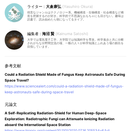
大倉康弘
Yasuhiro Okura
得意なジャンルはテクノロジー系。機械構造・生物構造・社会構造など構
造を把握するのが好き。科学的で不思議なおもちゃにも目がない。趣味は
読書で、読み始めたら朝になってるタイプ。
海沼 賢
Kainuma Satoshi
大学では電気電子工学、大学院では知識科学を専攻。科学進歩と共に分断
されがちな分野間交流の場、一般の人々が科学知識とふれあう場の創出を
目指しています。
Could a Radiation Shield Made of Fungus Keep Astronauts Safe During
Space Travel?
https://www.sciencealert.com/could-a-radiation-shield-made-of-fungus-
keep-astronauts-safe-during-space-travel
A Self-Replicating Radiation-Shield for Human Deep-Space
Exploration: Radiotrophic Fungi can Attenuate Ionizing Radiation
aboard the International Space Station
https://www.biorxiv.org/content/10.1101/2020.07.16.205534v6.full