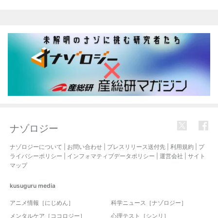
ナゾロジー
ナゾロジーについて
|
お問い合わせ
|
プレスリリース送付先
|
利用規約
|
プ
ライバシーポリシー
|
インフォマティブデータポリシー
|
運営会社
|
サイト
マップ
kusuguru
media
アニメ情報［にじめん］
科学ニュース［ナゾロジー］
メンタルケア［ココロジー］
心理テスト［シンリ］