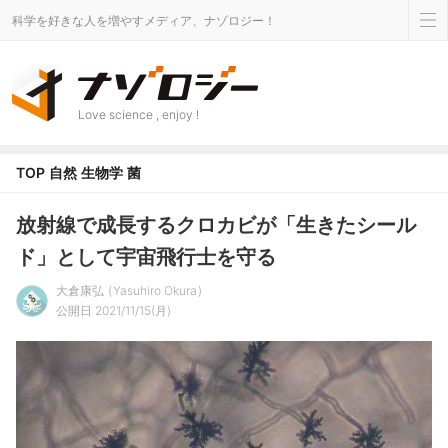
科学を好きな人を増やすメディア、ナゾロジー！
Love science , enjoy !
TOP
自然
生物学
菌
放射線で成長するクロカビが「生きたシール
ド」として宇宙飛行士を守る
大倉康弘
Yasuhiro Okura
公開日 2021/11/15(月)