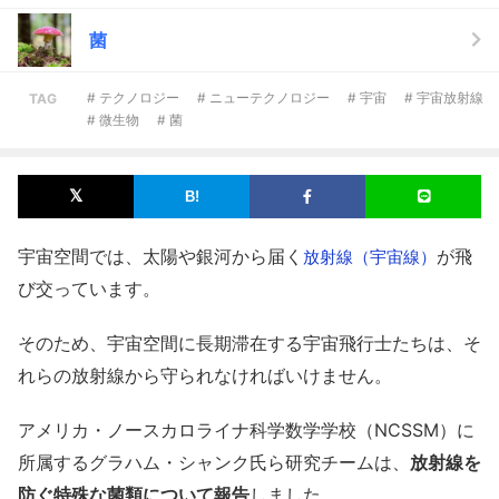
菌
# テクノロジー
# ニューテクノロジー
# 宇宙
# 宇宙放射線
TAG
# 微生物
# 菌
宇宙空間では、太陽や銀河から届く
が飛
放射線（宇宙線）
び交っています。
そのため、宇宙空間に長期滞在する宇宙飛行士たちは、そ
れらの放射線から守られなければいけません。
アメリカ・ノースカロライナ科学数学学校（NCSSM）に
所属するグラハム・シャンク氏ら研究チームは、
放射線を
防ぐ特殊な菌類について報告
しました。