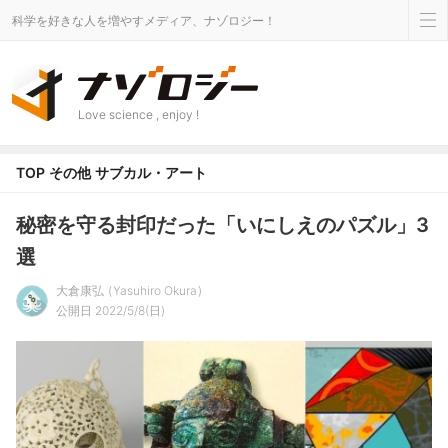
科学を好きな人を増やすメディア、ナゾロジー！
Love science , enjoy !
TOP
その他
サブカル・アート
秘密を守る封印だった「いにしえのパズル」3
選
大倉康弘
Yasuhiro Okura
公開日 2022/5/8(日)