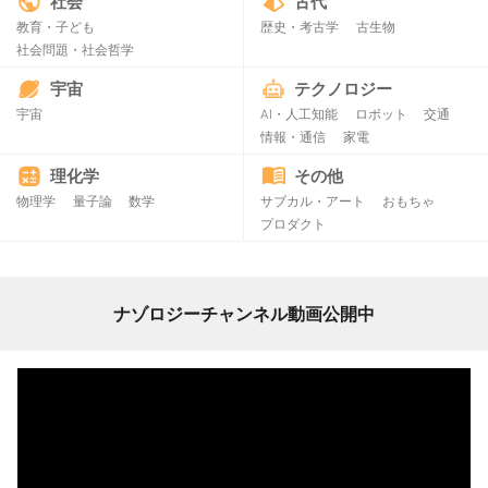
社会
古代
教育・子ども
歴史・考古学
古生物
社会問題・社会哲学
宇宙
テクノロジー
宇宙
AI・人工知能
ロボット
交通
情報・通信
家電
理化学
その他
物理学
量子論
数学
サブカル・アート
おもちゃ
プロダクト
ナゾロジーチャンネル動画公開中