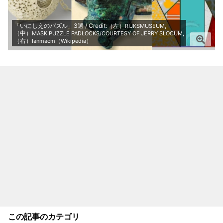
「いにしえのパズル」3選 / Credit:（左）
,
RIJKSMUSEUM
（中）
,
MASK PUZZLE PADLOCKS/COURTESY OF JERRY SLOCUM
（右）
Ianmacm（Wikipedia）
この記事のカテゴリ