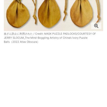
改ざん防止に利用された / Credit:
MASK PUZZLE PADLOCKS/COURTESY OF
JERRY SLOCUM_The Mind-Boggling Artistry of China’s Ivory Puzzle
Balls（2022 Atlas Obscura）