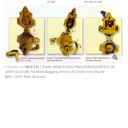
パズルロックの解除手順 / Credit:
MASK PUZZLE PADLOCKS/COURTESY OF
JERRY SLOCUM_The Mind-Boggling Artistry of China’s Ivory Puzzle
Balls（2022 Atlas Obscura）