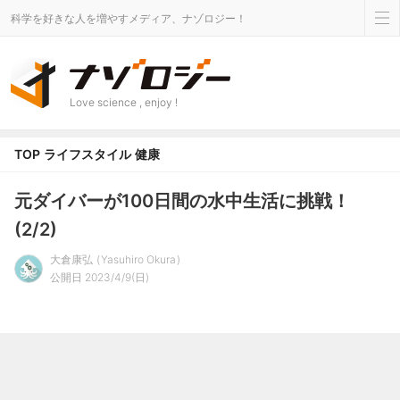
科学を好きな人を増やすメディア、ナゾロジー！
Love science , enjoy !
TOP
ライフスタイル
健康
元ダイバーが100日間の水中生活に挑戦！
(2/2)
大倉康弘
Yasuhiro Okura
公開日 2023/4/9(日)