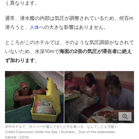
く異なります。
通常、潜水艦の内部は気圧が調整されているため、何百m
潜ろうと、
への大きな影響はありません。
人体
ところがこのホテルでは、そのような気圧調節がなされて
いないため、水深10mで
海面の2倍の気圧が滞在者に絶え
ず加わります
。
水中ホテルで「ダイバーが運んできたピザを食べる」なんてことも可能 /
Credit:
Classroom Under the Sea（YouTube）_Tour of the underwater
habitat（2014）