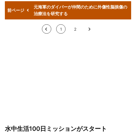
元海軍のダイバーが仲間のために外傷性脳損傷の
前ページ
治療法を研究する
<
1
2
>
水中生活100日ミッションがスタート