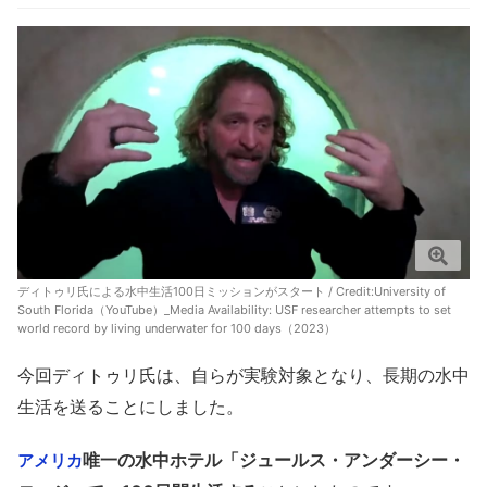
ディトゥリ氏による水中生活100日ミッションがスタート / Credit:
University of
South Florida（YouTube）_Media Availability: USF researcher attempts to set
world record by living underwater for 100 days（2023）
今回ディトゥリ氏は、自らが実験対象となり、長期の水中
生活を送ることにしました。
唯一の水中ホテル「ジュールス・アンダーシー・
アメリカ