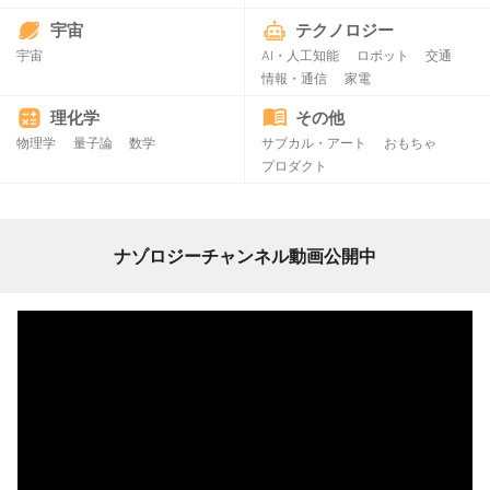
宇宙
テクノロジー
宇宙
AI・人工知能
ロボット
交通
情報・通信
家電
理化学
その他
物理学
量子論
数学
サブカル・アート
おもちゃ
プロダクト
ナゾロジーチャンネル動画公開中