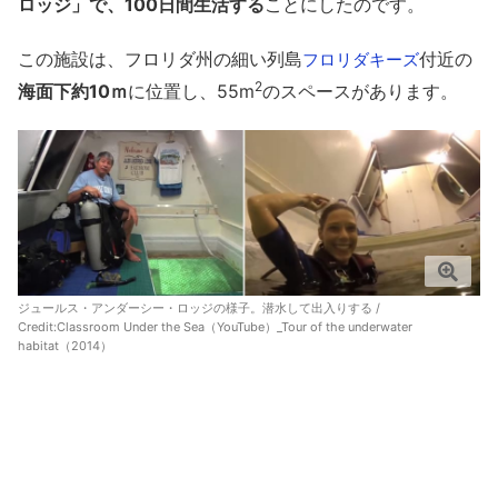
ロッジ」で、100日間生活する
ことにしたのです。
この施設は、フロリダ州の細い列島
付近の
フロリダキーズ
2
海面下約10ｍ
に位置し、55m
のスペースがあります。
ジュールス・アンダーシー・ロッジの様子。潜水して出入りする /
Credit:
Classroom Under the Sea（YouTube）_Tour of the underwater
habitat（2014）