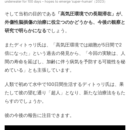
underwater for 100 days – hopes to emerge ‘super-human’（2023）
そして当初の目的である
「高気圧環境での長期滞在」が、
外傷性脳損傷の治療に役立つのかどうかも、今後の観察と
研究で明らかになる
でしょう。
またディトゥリ氏は、「高気圧環境では細胞が5日間で2
倍になった」という過去の発見から、「今回の実験は、人
間の寿命を延ばし、加齢に伴う病気を予防する可能性を秘
めている」とも主張しています。
人類で初めて水中で100日間生活するディトゥリ氏は、果
たして彼の望む通り「超人」となり、新たな治療法をもた
らすのでしょうか。
彼の今後の報告に注目できます。