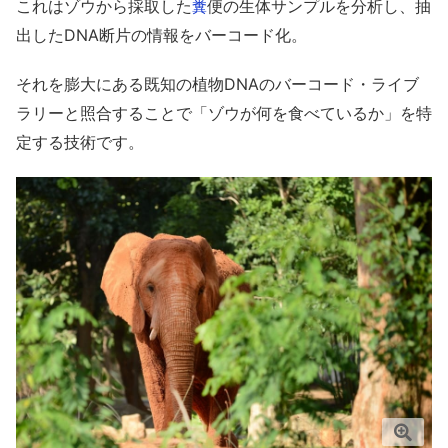
これはゾウから採取した
便の生体サンプルを分析し、抽
糞
出したDNA断片の情報をバーコード化。
それを膨大にある既知の植物DNAのバーコード・ライブ
ラリーと照合することで「ゾウが何を食べているか」を特
定する技術です。