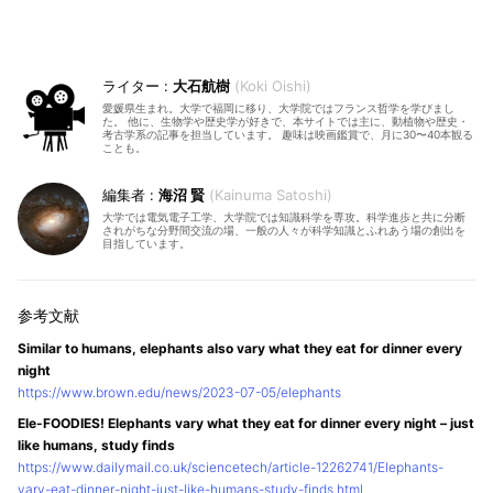
大石航樹
Koki Oishi
愛媛県生まれ。大学で福岡に移り、大学院ではフランス哲学を学びまし
た。 他に、生物学や歴史学が好きで、本サイトでは主に、動植物や歴史・
考古学系の記事を担当しています。 趣味は映画鑑賞で、月に30〜40本観る
ことも。
海沼 賢
Kainuma Satoshi
大学では電気電子工学、大学院では知識科学を専攻。科学進歩と共に分断
されがちな分野間交流の場、一般の人々が科学知識とふれあう場の創出を
目指しています。
Similar to humans, elephants also vary what they eat for dinner every
night
https://www.brown.edu/news/2023-07-05/elephants
Ele-FOODIES! Elephants vary what they eat for dinner every night – just
like humans, study finds
https://www.dailymail.co.uk/sciencetech/article-12262741/Elephants-
vary-eat-dinner-night-just-like-humans-study-finds.html