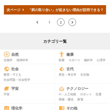
次ページ
「餌の取り合い」が起きない理由が説明できる？
<
1
2
>
カテゴリー覧
自然
健康
生物学
地球科学
医療
スポーツ
脳科学
心理学
社会
古代
教育・子ども
歴史・考古学
古生物
社会問題・社会哲学
宇宙
テクノロジー
宇宙
AI・人工知能
ロボット
交通
情報・通信
家電
理化学
その他