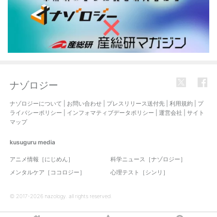
ナゾロジー
ナゾロジーについて
|
お問い合わせ
|
プレスリリース送付先
|
利用規約
|
プ
ライバシーポリシー
|
インフォマティブデータポリシー
|
運営会社
|
サイト
マップ
kusuguru
media
アニメ情報［にじめん］
科学ニュース［ナゾロジー］
メンタルケア［ココロジー］
心理テスト［シンリ］
© 2017-2026 nazology. all rights reserved.