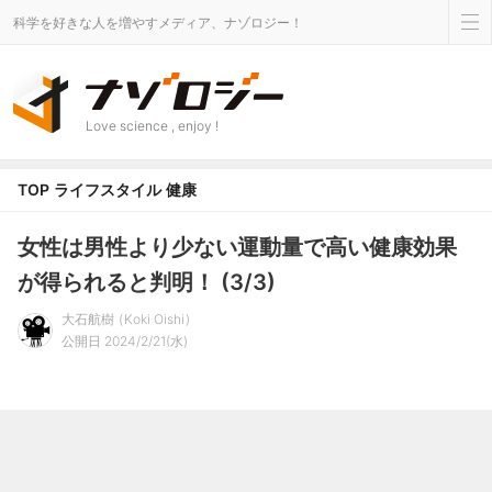
科学を好きな人を増やすメディア、ナゾロジー！
Love science , enjoy !
TOP
ライフスタイル
健康
女性は男性より少ない運動量で高い健康効果
が得られると判明！ (3/3)
大石航樹
Koki Oishi
公開日 2024/2/21(水)