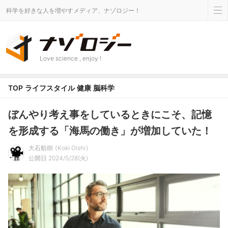
科学を好きな人を増やすメディア、ナゾロジー！
Love science , enjoy !
TOP
ライフスタイル
健康
脳科学
ぼんやり考え事をしているときにこそ、記憶
を形成する「海馬の働き」が増加していた！
大石航樹
Koki Oishi
公開日 2024/5/28(火)