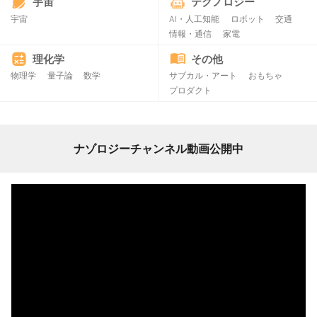
宇宙
テクノロジー
宇宙
AI・人工知能
ロボット
交通
情報・通信
家電
理化学
その他
物理学
量子論
数学
サブカル・アート
おもちゃ
プロダクト
ナゾロジーチャンネル動画公開中