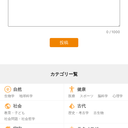
0
/ 1000
カテゴリー覧
自然
健康
生物学
地球科学
医療
スポーツ
脳科学
心理学
社会
古代
教育・子ども
歴史・考古学
古生物
社会問題・社会哲学