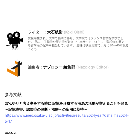
大石航樹
Koki Oishi
愛媛県生まれ。大学で福岡に移り、大学院ではフランス哲学を学びまし
た。 他に、生物学や歴史学が好きで、本サイトでは主に、動植物や歴史・
考古学系の記事を担当しています。 趣味は映画鑑賞で、月に30〜40本観る
ことも。
ナゾロジー 編集部
Nazology Editor
ぼんやりと考え事をする時に 記憶を形成する海馬の活動が増えることを発見
～記憶障害、認知症の診断・治療への応用に期待～
https://www.med.osaka-u.ac.jp/activities/results/2024year/kishaima2024-
5-17