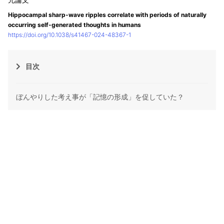
Hippocampal sharp-wave ripples correlate with periods of naturally
occurring self-generated thoughts in humans
https://doi.org/10.1038/s41467-024-48367-1
目次
ぼんやりした考え事が「記憶の形成」を促していた？