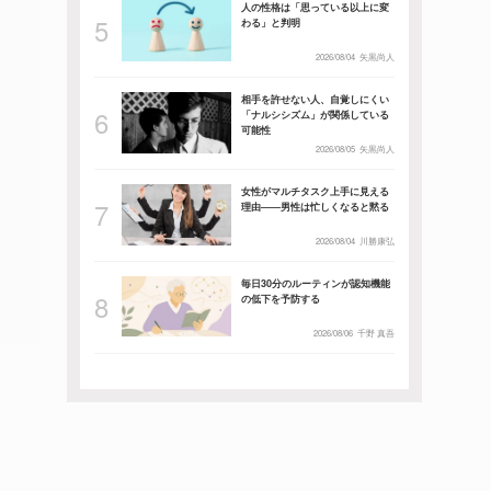
人の性格は「思っている以上に変
わる」と判明
2026/08/04
矢黒尚人
相手を許せない人、自覚しにくい
「ナルシシズム」が関係している
可能性
2026/08/05
矢黒尚人
女性がマルチタスク上手に見える
理由――男性は忙しくなると黙る
2026/08/04
川勝康弘
毎日30分のルーティンが認知機能
の低下を予防する
2026/08/06
千野 真吾