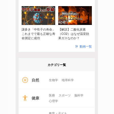
謎多き「中性子の寿命」
【解説】二酸化炭素
これまでで最も正確な寿
（CO2）はなぜ温室効
命測定に成功
果ガスなのか？
動画一覧
カテゴリー覧
自然
生物学
地球科学
医療
スポーツ
脳科学
健康
心理学
教育・子ども