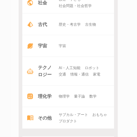
社会
社会問題・社会哲学
古代
歴史・考古学
古生物
宇宙
宇宙
テクノ
AI・人工知能
ロボット
ロジー
交通
情報・通信
家電
理化学
物理学
量子論
数学
サブカル・アート
おもちゃ
その他
プロダクト