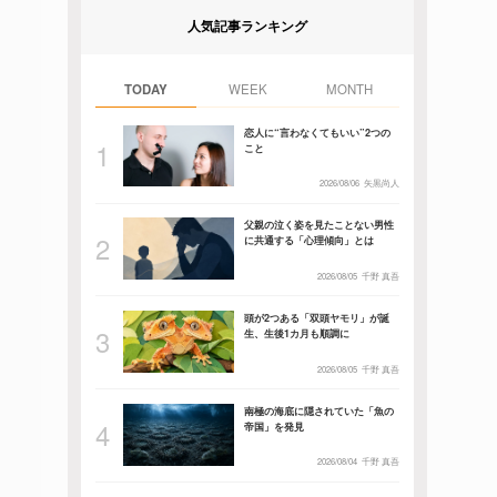
人気記事ランキング
TODAY
WEEK
MONTH
恋人に“言わなくてもいい”2つの
こと
2026/08/06
矢黒尚人
父親の泣く姿を見たことない男性
に共通する「心理傾向」とは
2026/08/05
千野 真吾
頭が2つある「双頭ヤモリ」が誕
生、生後1カ月も順調に
2026/08/05
千野 真吾
南極の海底に隠されていた「魚の
帝国」を発見
2026/08/04
千野 真吾