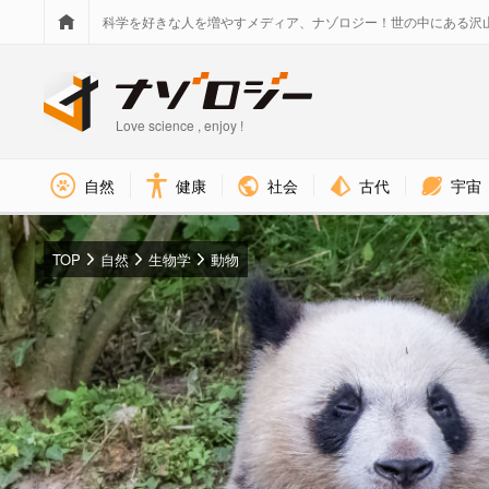
科学を好きな人を増やすメディア、ナゾロジー！世の中にある沢
Love science , enjoy !
社会
古代
宇宙
自然
健康
TOP
自然
生物学
動物