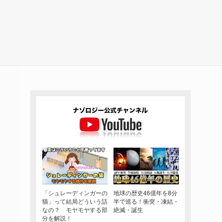
「シュレーディンガーの
地球の歴史46億年を8分
猫」って結局どういう話
半で巡る！衝突・凍結・
なの？ モヤモヤする部
絶滅・誕生
分を解説！