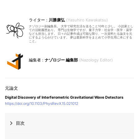
川勝康弘
Yasuhiro Kawakatsu
ナゾロジー副編集長。 大学で研究生活を送ること10年と少し。 小説家とし
ての活動履歴あり。 専門は生物学ですが、量子力学・社会学・医学・薬学
なども担当します。 日々の記事作成は可能な限り、一次資料たる論文を元
にするよう心がけています。 夢は最新科学をまとめて小学生用に本にする
こと。
ナゾロジー 編集部
Nazology Editor
Digital Discovery of Interferometric Gravitational Wave Detectors
https://doi.org/10.1103/PhysRevX.15.021012
目次