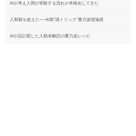
AIが考え人間が実験する流れが本格化してきた
人類製を超えた──AI製“謎トリック”重力波望遠鏡
AIが設計図した人類未解読の重力波レシピ