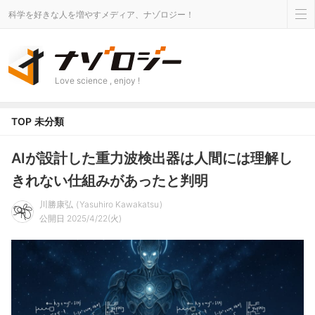
科学を好きな人を増やすメディア、ナゾロジー！
Love science , enjoy !
TOP
未分類
AIが設計した重力波検出器は人間には理解し
きれない仕組みがあったと判明
川勝康弘
Yasuhiro Kawakatsu
公開日 2025/4/22(火)