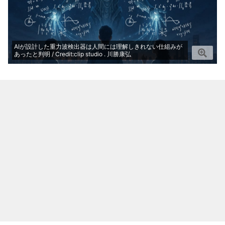
AIが設計した重力波検出器は人間には理解しきれない仕組みが
あったと判明 / Credit:clip studio . 川勝康弘