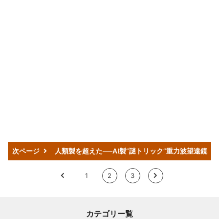
次ページ
人類製を超えた──AI製“謎トリック”重力波望遠鏡
<
1
2
3
>
カテゴリー覧