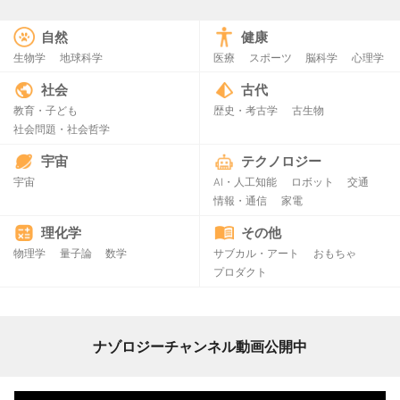
自然
健康
生物学
地球科学
医療
スポーツ
脳科学
心理学
社会
古代
教育・子ども
歴史・考古学
古生物
社会問題・社会哲学
宇宙
テクノロジー
宇宙
AI・人工知能
ロボット
交通
情報・通信
家電
理化学
その他
物理学
量子論
数学
サブカル・アート
おもちゃ
プロダクト
ナゾロジーチャンネル動画公開中