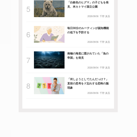
「白銀色のヒグマ」の子どもを発
見、米カトマイ国立公園
2026/08/06
千野 真吾
毎日30分のルーティンが認知機能
の低下を予防する
2026/08/06
千野 真吾
南極の海底に隠されていた「魚の
帝国」を発見
2026/08/04
千野 真吾
「何しようとしてたんだっけ？」
直前の思考をド忘れする恐怖の脳
現象
2026/08/06
千野 真吾