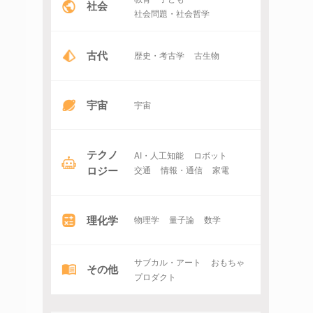
社会
社会問題・社会哲学
古代
歴史・考古学
古生物
宇宙
宇宙
テクノ
AI・人工知能
ロボット
ロジー
交通
情報・通信
家電
理化学
物理学
量子論
数学
サブカル・アート
おもちゃ
その他
プロダクト