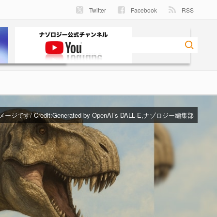
Twitter
Facebook
RSS
ジです/ Credit:Generated by OpenAI’s DALL·E,ナゾロジー編集部