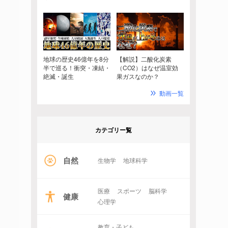
地球の歴史46億年を8分
【解説】二酸化炭素
半で巡る！衝突・凍結・
（CO2）はなぜ温室効
絶滅・誕生
果ガスなのか？
動画一覧
カテゴリー覧
自然
生物学
地球科学
医療
スポーツ
脳科学
健康
心理学
教育・子ども