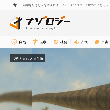
科学を好きな人を増やすメディア、ナゾロジー！世の中にある沢
Love science , enjoy !
社会
古代
宇宙
自然
健康
TOP
古代
古生物