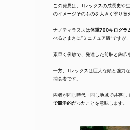
この発見は、Tレックスの成長史や
のイメージそのものを大きく塗り替
ナノティラヌスは
体重700キログラ
べるとまさに“ミニチュア版”ですが
素早く俊敏で、発達した前肢と鉤爪
一方、Tレックスは巨大な頭と強力
捕食者です。
両者が同じ時代・同じ地域で共存し
で競争的だった
ことを意味します。