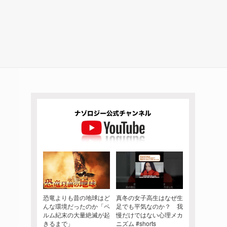
恐竜よりも昔の地球はど
真冬の女子高生はなぜ生
んな環境だったのか「ペ
足でも平気なのか？ 我
ルム紀末の大量絶滅が起
慢だけではない心理メカ
きるまで」
ニズム #shorts