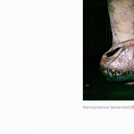
Nanotyrannus lancensis
の模