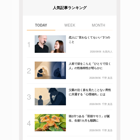
人気記事ランキング
TODAY
WEEK
MONTH
恋人に“言わなくてもいい”2つの
こと
2026/08/06
矢黒尚人
人前で涙をこらえ「ひとりで泣く
人」の性格特性が明らかに
2026/08/06
千野 真吾
父親の泣く姿を見たことない男性
に共通する「心理傾向」とは
2026/08/05
千野 真吾
頭が2つある「双頭ヤモリ」が誕
生、生後1カ月も順調に
2026/08/05
千野 真吾