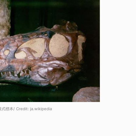
式標本/ Credit:
ja.wikipedia