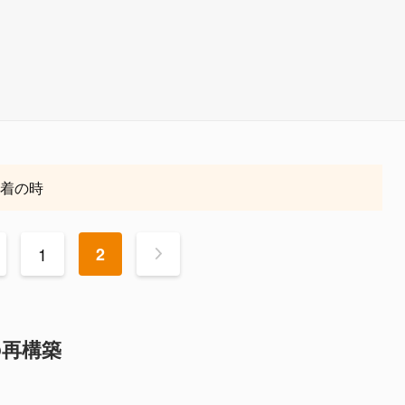
決着の時
1
2
>
の再構築