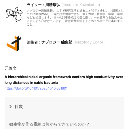
川勝康弘
Yasuhiro Kawakatsu
ナゾロジー副編集長。 大学で研究生活を送ること10年と少し。 小説家とし
ての活動履歴あり。 専門は生物学ですが、量子力学・社会学・医学・薬学
なども担当します。 日々の記事作成は可能な限り、一次資料たる論文を元
にするよう心がけています。 夢は最新科学をまとめて小学生用に本にする
こと。
ナゾロジー 編集部
Nazology Editor
A hierarchical nickel organic framework confers high conductivity over
long distances in cable bacteria
https://doi.org/10.1101/2025.10.10.681601
目次
微生物が作る電線は何からできているのか？