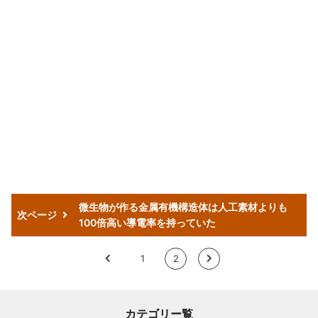
微生物が作る金属有機構造体は人工素材よりも
次ページ
100倍高い導電率を持っていた
<
1
2
>
カテゴリー覧