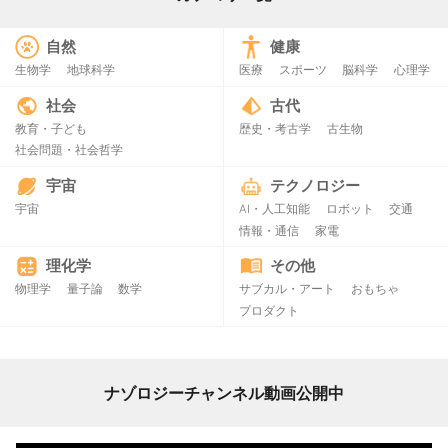
自然
健康
生物学
地球科学
医療
スポーツ
脳科学
心理学
社会
古代
教育・子ども
歴史・考古学
古生物
社会問題・社会哲学
宇宙
テクノロジー
宇宙
AI・人工知能
ロボット
交通
情報・通信
家電
理化学
その他
物理学
量子論
数学
サブカル・アート
おもちゃ
プロダクト
ナゾロジーチャンネル動画公開中