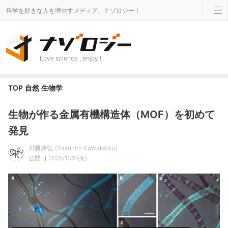
科学を好きな人を増やすメディア、ナゾロジー！
Love science , enjoy !
TOP
自然
生物学
生物が作る金属有機構造体（MOF）を初めて
発見
川勝康弘
Yasuhiro Kawakatsu
公開日 2025/11/11(火)