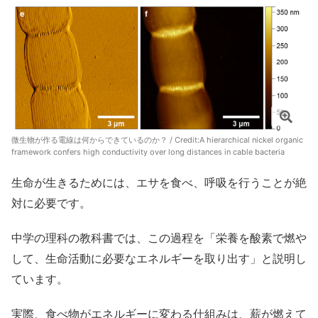
微生物が作る電線は何からできているのか？ / Credit:
A hierarchical nickel organic
framework confers high conductivity over long distances in cable bacteria
生命が生きるためには、エサを食べ、呼吸を行うことが絶
対に必要です。
中学の理科の教科書では、この過程を「栄養を酸素で燃や
して、生命活動に必要なエネルギーを取り出す」と説明し
ています。
実際、食べ物がエネルギーに変わる仕組みは、薪が燃えて