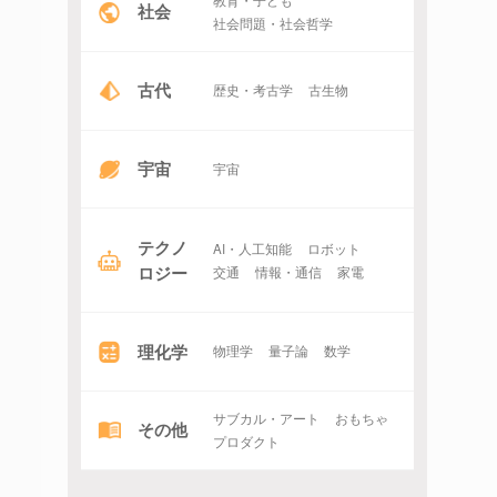
社会
社会問題・社会哲学
古代
歴史・考古学
古生物
宇宙
宇宙
テクノ
AI・人工知能
ロボット
ロジー
交通
情報・通信
家電
理化学
物理学
量子論
数学
サブカル・アート
おもちゃ
その他
プロダクト