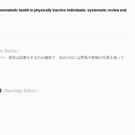
ometabolic health in physically inactive individuals: systematic review and
go Senno
ター。普段は読書をするのが趣味で、休みの日には野鳥や動物の写真を撮って
部
Nazology Editor