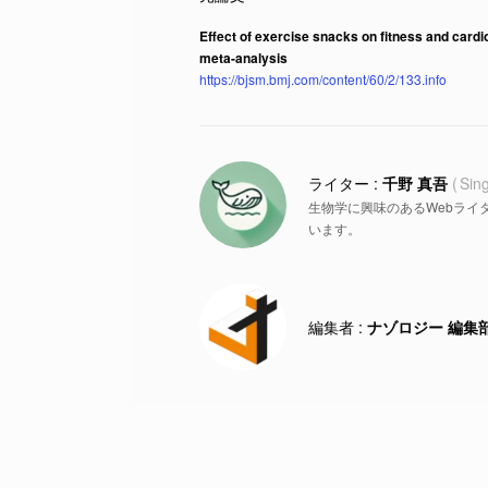
Effect of exercise snacks on fitness and cardi
meta-analysis
https://bjsm.bmj.com/content/60/2/133.info
千野 真吾
Sin
生物学に興味のあるWebライ
います。
ナゾロジー 編集