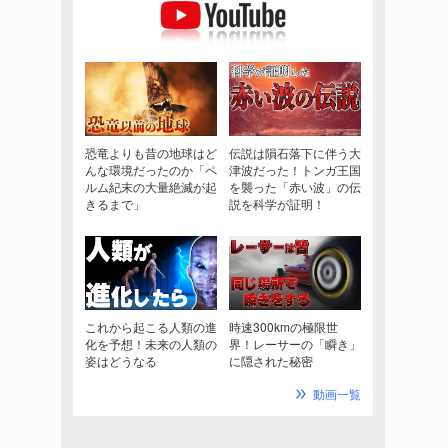
恐竜よりも昔の地球はど
伝説は隕石落下に伴う大
んな環境だったのか「ペ
津波だった！トンガ王国
ルム紀末の大量絶滅が起
を襲った「赤い波」の伝
きるまで」
説を科学が証明！
これから起こる人類の進
時速300kmの極限世
化を予想！未来の人類の
界！レーサーの「瞬き」
姿はどうなる
に隠された秘密
動画一覧