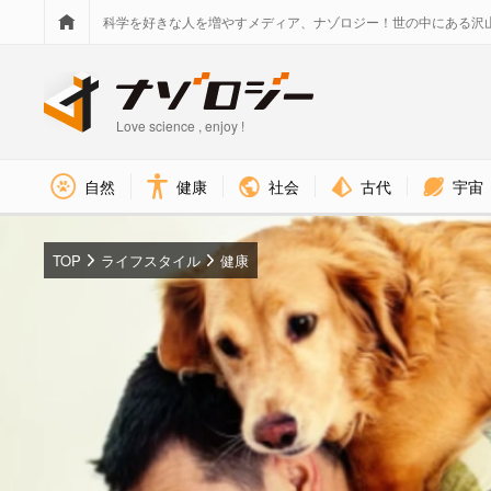
科学を好きな人を増やすメディア、ナゾロジー！世の中にある沢
Love science , enjoy !
社会
古代
宇宙
自然
健康
TOP
ライフスタイル
健康