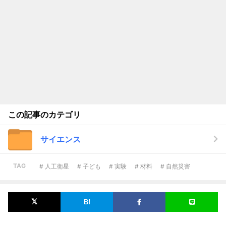
この記事のカテゴリ
サイエンス
TAG
# 人工衛星
# 子ども
# 実験
# 材料
# 自然災害