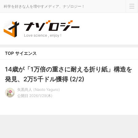
科学を好きな人を増やすメディア、ナゾロジー！
Love science , enjoy !
TOP
サイエンス
14歳が「1万倍の重さに耐える折り紙」構造を
発見、2万5千ドル獲得 (2/2)
矢黒尚人
Naoto Yaguro
公開日 2026/1/29(木)