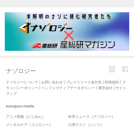
ナゾロジー
ナゾロジーについて
|
お問い合わせ
|
プレスリリース送付先
|
利用規約
|
プ
ライバシーポリシー
|
インフォマティブデータポリシー
|
運営会社
|
サイト
マップ
kusuguru
media
アニメ情報［にじめん］
科学ニュース［ナゾロジー］
メンタルケア［ココロジー］
心理テスト［シンリ］