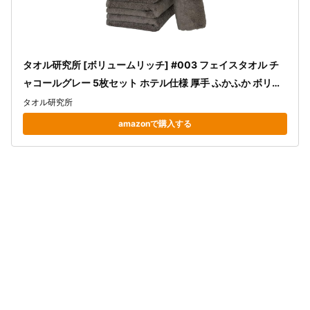
タオル研究所 [ボリュームリッチ] #003 フェイスタオル チ
ャコールグレー 5枚セット ホテル仕様 厚手 ふかふか ボリュ
ーム 高速吸水 耐久性 綿100% 480GSM JapanTechnology
タオル研究所
amazonで購入する