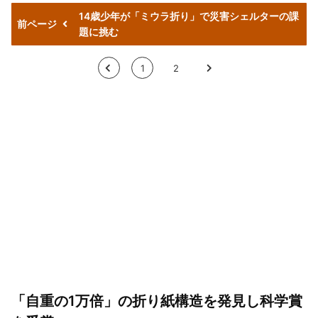
14歳少年が「ミウラ折り」で災害シェルターの課
前ページ
題に挑む
<
1
2
>
「自重の1万倍」の折り紙構造を発見し科学賞