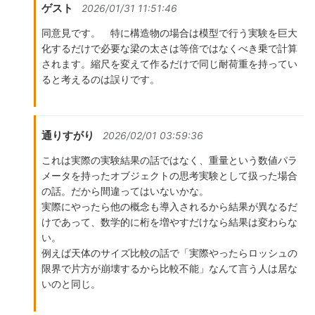
ゲスト
2026/01/31 11:51:46
同意見です。 特に構造物の場合は模型で行う実験を巨大
化するだけで必要な梁の太さは等倍ではなくべき乗で計算
されます。縮尺を変えて作るだけで同じ耐荷重を持ってい
ると考えるのは誤りです。
通りすがり
2026/02/01 03:59:36
これは実際の実験結果の話ではなく、重量という数値パラ
メータを持ったオブジェクトの思考実験として扱った場合
の話。だから間違ってはいないかな。
実際にやったら他の概念も導入されるから結果が異なるだ
けであって、数学的に桁を増やすだけなら結果は変わらな
い。
例えば天体のサイズ比較の話で「実際やったらロッシュの
限界で片方が崩壊するから比較不能」なんて言う人は居な
いのと同じ。