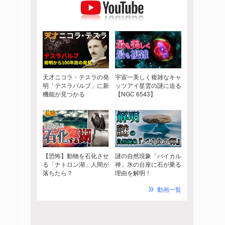
天才ニコラ・テスラの発
宇宙一美しく複雑なキャ
明「テスラバルブ」に新
ッツアイ星雲の謎に迫る
機能が見つかる
【NGC 6543】
【恐怖】動物を石化させ
謎の自然現象「バイカル
る「ナトロン湖」人間が
禅」氷の台座に石が乗る
落ちたら？
理由を解明！
動画一覧