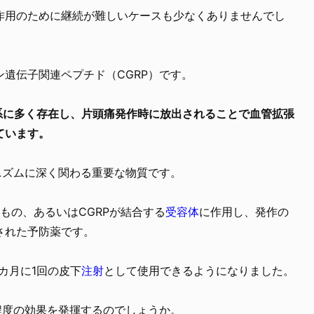
作用のために継続が難しいケースも少なくありませんでし
遺伝子関連ペプチド（CGRP）です。
系に多く存在し、片頭痛発作時に放出されることで血管拡張
ています。
ニズムに深く関わる重要な物質です。
のもの、あるいはCGRPが結合する
受容体
に作用し、発作の
された予防薬です。
3カ月に1回の皮下
注射
として使用できるようになりました。
程度の効果を発揮するのでしょうか。