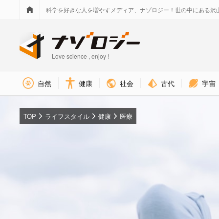
科学を好きな人を増やすメディア、ナゾロジー！世の中にある沢
Love science , enjoy !
社会
古代
宇宙
自然
健康
TOP
ライフスタイル
健康
医療