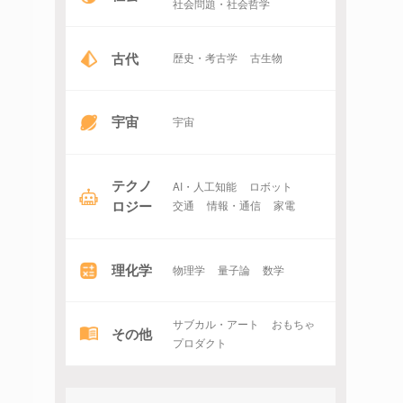
社会問題・社会哲学
古代
歴史・考古学
古生物
宇宙
宇宙
テクノ
AI・人工知能
ロボット
ロジー
交通
情報・通信
家電
理化学
物理学
量子論
数学
サブカル・アート
おもちゃ
その他
プロダクト