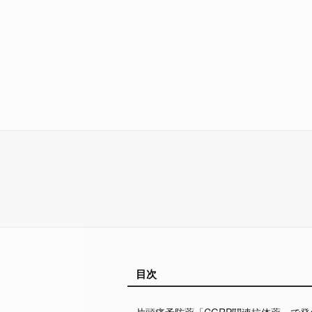
目次
片頭痛予防薬「CGRP関連抗体薬」で発