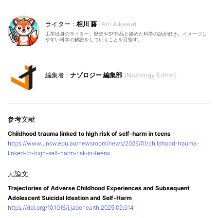
相川 葵
Aoi Aikawa
工学出身のライター。歴史やSF作品と絡めた科学の話が好き。イメージし
やすい科学の解説をしていくことを目指す。
ナゾロジー 編集部
Nazology Editor
Childhood trauma linked to high risk of self-harm in teens
https://www.unsw.edu.au/newsroom/news/2026/01/childhood-trauma-
linked-to-high-self-harm-risk-in-teens
Trajectories of Adverse Childhood Experiences and Subsequent
Adolescent Suicidal Ideation and Self-Harm
https://doi.org/10.1016/j.jadohealth.2025.09.014