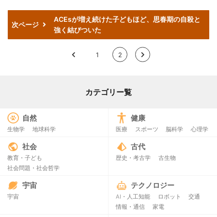
ACEsが増え続けた子どもほど、思春期の自殺と
次ページ
強く結びついた
<
1
2
>
カテゴリー覧
自然
健康
生物学
地球科学
医療
スポーツ
脳科学
心理学
社会
古代
教育・子ども
歴史・考古学
古生物
社会問題・社会哲学
宇宙
テクノロジー
宇宙
AI・人工知能
ロボット
交通
情報・通信
家電