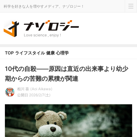
科学を好きな人を増やすメディア、ナゾロジー！
Love science , enjoy !
TOP
ライフスタイル
健康
心理学
10代の自殺――原因は直近の出来事より幼少
期からの苦難の累積が関連
相川 葵
Aoi Aikawa
公開日 2026/2/7(土)