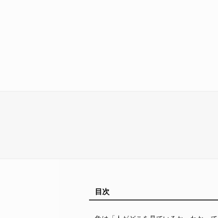
目次
魚は「人がどこを見ているか」わかって