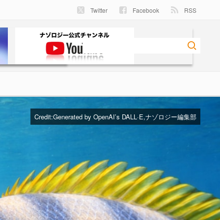
Twitter
Facebook
RSS
Credit:Generated by OpenAI’s DALL·E,ナゾロジー編集部