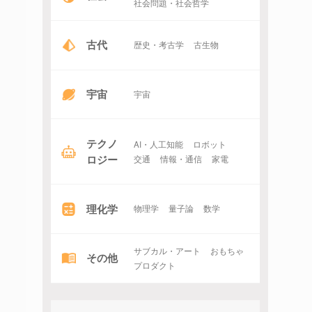
社会問題・社会哲学
古代
歴史・考古学
古生物
宇宙
宇宙
テクノ
AI・人工知能
ロボット
ロジー
交通
情報・通信
家電
理化学
物理学
量子論
数学
サブカル・アート
おもちゃ
その他
プロダクト