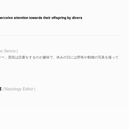
rceive attention towards their offspring by divers
go Senno
ター。普段は読書をするのが趣味で、休みの日には野鳥や動物の写真を撮って
部
Nazology Editor