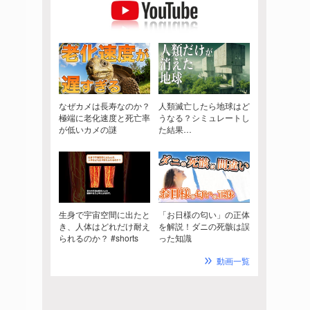
なぜカメは長寿なのか？
人類滅亡したら地球はど
極端に老化速度と死亡率
うなる？シミュレートし
が低いカメの謎
た結果…
生身で宇宙空間に出たと
「お日様の匂い」の正体
き、人体はどれだけ耐え
を解説！ダニの死骸は誤
られるのか？ #shorts
った知識
動画一覧