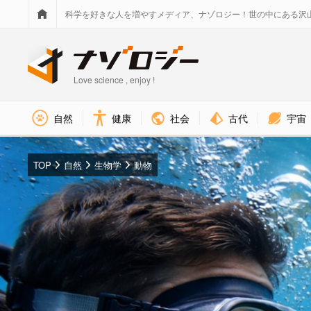
科学を好きな人を増やすメディア、ナゾロジー！世の中にある沢
Love science , enjoy !
社会
古代
宇宙
自然
健康
TOP
自然
生物学
動物