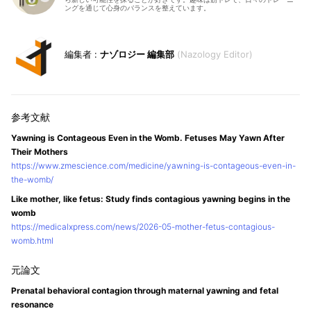
ングを通じて心身のバランスを整えています。
ナゾロジー 編集部
Nazology Editor
Yawning is Contageous Even in the Womb. Fetuses May Yawn After
Their Mothers
https://www.zmescience.com/medicine/yawning-is-contageous-even-in-
the-womb/
Like mother, like fetus: Study finds contagious yawning begins in the
womb
https://medicalxpress.com/news/2026-05-mother-fetus-contagious-
womb.html
Prenatal behavioral contagion through maternal yawning and fetal
resonance