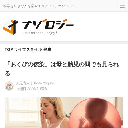
科学を好きな人を増やすメディア、ナゾロジー！
Love science , enjoy !
TOP
ライフスタイル
健康
「あくびの伝染」は母と胎児の間でも見られ
る
矢黒尚人
Naoto Yaguro
公開日 2026/5/15(金)