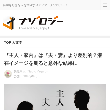
科学を好きな人を増やすメディア、ナゾロジー！
Love science , enjoy !
TOP
人文学
『主人・家内』は『夫・妻』より差別的？潜
在イメージを測ると意外な結果に
矢黒尚人
Naoto Yaguro
公開日 2026/6/7(日)