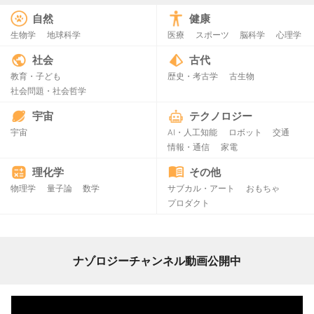
自然
健康
生物学
地球科学
医療
スポーツ
脳科学
心理学
社会
古代
教育・子ども
歴史・考古学
古生物
社会問題・社会哲学
宇宙
テクノロジー
宇宙
AI・人工知能
ロボット
交通
情報・通信
家電
理化学
その他
物理学
量子論
数学
サブカル・アート
おもちゃ
プロダクト
ナゾロジーチャンネル動画公開中