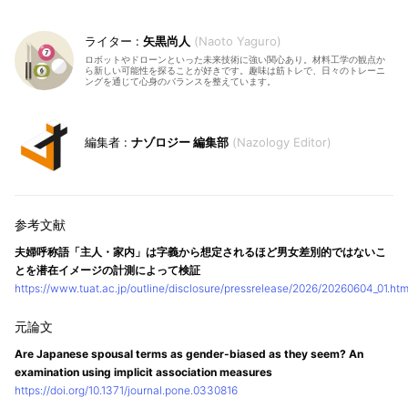
矢黒尚人
Naoto Yaguro
ロボットやドローンといった未来技術に強い関心あり。材料工学の観点か
ら新しい可能性を探ることが好きです。趣味は筋トレで、日々のトレーニ
ングを通じて心身のバランスを整えています。
ナゾロジー 編集部
Nazology Editor
夫婦呼称語「主人・家内」は字義から想定されるほど男女差別的ではないこ
とを潜在イメージの計測によって検証
https://www.tuat.ac.jp/outline/disclosure/pressrelease/2026/20260604_01.htm
Are Japanese spousal terms as gender-biased as they seem? An
examination using implicit association measures
https://doi.org/10.1371/journal.pone.0330816