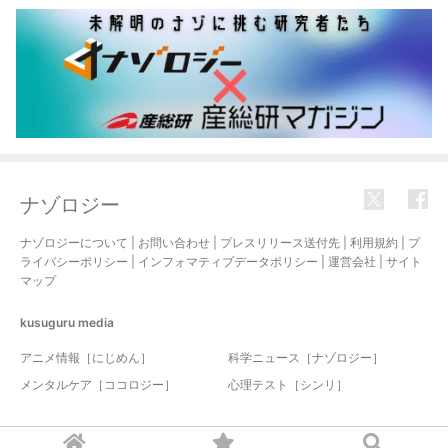
ナゾロジー
ナゾロジーについて
|
お問い合わせ
|
プレスリリース送付先
|
利用規約
|
プ
ライバシーポリシー
|
インフォマティブデータポリシー
|
運営会社
|
サイト
マップ
kusuguru
media
アニメ情報［にじめん］
科学ニュース［ナゾロジー］
メンタルケア［ココロジー］
心理テスト［シンリ］
© 2017-2026 nazology. all rights reserved.