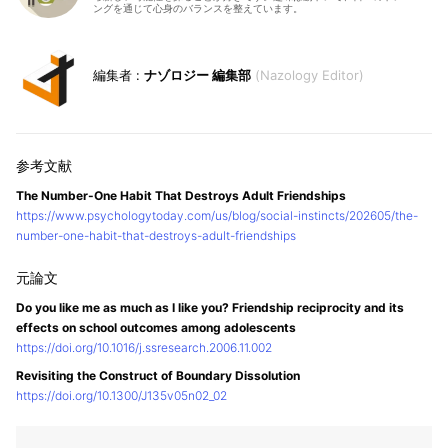
ングを通じて心身のバランスを整えています。
ナゾロジー 編集部
Nazology Editor
The Number-One Habit That Destroys Adult Friendships
https://www.psychologytoday.com/us/blog/social-instincts/202605/the-
number-one-habit-that-destroys-adult-friendships
Do you like me as much as I like you? Friendship reciprocity and its
effects on school outcomes among adolescents
https://doi.org/10.1016/j.ssresearch.2006.11.002
Revisiting the Construct of Boundary Dissolution
https://doi.org/10.1300/J135v05n02_02