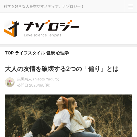
科学を好きな人を増やすメディア、ナゾロジー！
Love science , enjoy !
TOP
ライフスタイル
健康
心理学
大人の友情を破壊する2つの「偏り」とは
矢黒尚人
Naoto Yaguro
公開日 2026/6/8(月)