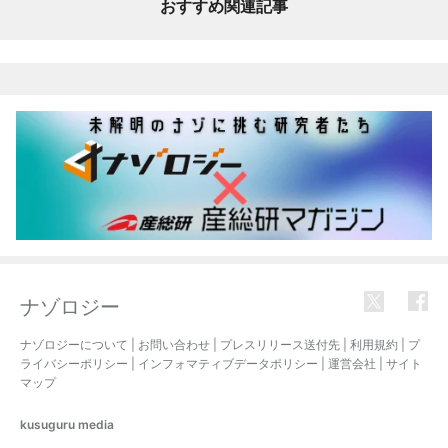
おすすめ関連記事
ナゾロジー
ナゾロジーについて
|
お問い合わせ
|
プレスリリース送付先
|
利用規約
|
プ
ライバシーポリシー
|
インフォマティブデータポリシー
|
運営会社
|
サイト
マップ
kusuguru
media