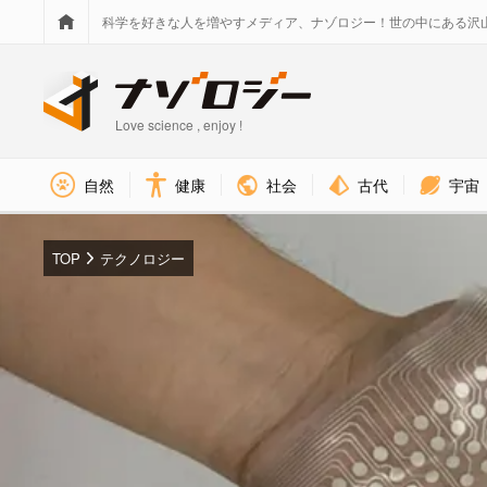
科学を好きな人を増やすメディア、ナゾロジー！世の中にある沢
Love science , enjoy !
社会
古代
宇宙
自然
健康
TOP
テクノロジー