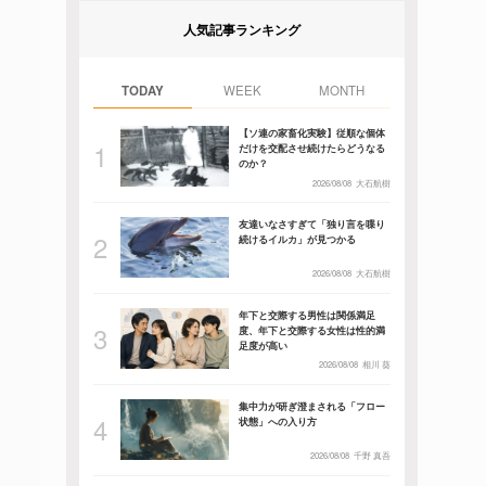
人気記事ランキング
TODAY
WEEK
MONTH
【ソ連の家畜化実験】従順な個体
だけを交配させ続けたらどうなる
のか？
2026/08/08
大石航樹
友達いなさすぎて「独り言を喋り
続けるイルカ」が見つかる
2026/08/08
大石航樹
年下と交際する男性は関係満足
度、年下と交際する女性は性的満
足度が高い
2026/08/08
相川 葵
集中力が研ぎ澄まされる「フロー
状態」への入り方
2026/08/08
千野 真吾