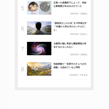
広島への原爆投下によって、奇妙
な新物質が生み出されていた
2026/08/07
川勝康弘
“認知症なしの人生”を13年延ばす
「45歳から気を付けたい3つのこ
と」
2026/08/09
矢黒尚人
太陽系の端に奇妙な螺旋構造が存
在するかもしれない
2026/08/08
川勝康弘
気候変動で「世界中のチョウが大
移動」を始めていると判明
2026/08/07
千野 真吾