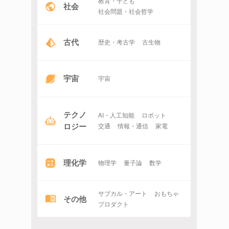
教育・子ども
社会
社会問題・社会哲学
古代
歴史・考古学
古生物
宇宙
宇宙
テクノ
AI・人工知能
ロボット
ロジー
交通
情報・通信
家電
理化学
物理学
量子論
数学
サブカル・アート
おもちゃ
その他
プロダクト