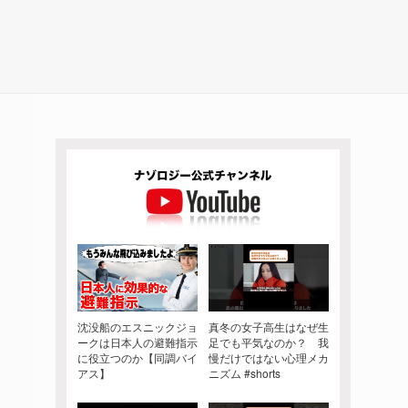
沈没船のエスニックジョ
真冬の女子高生はなぜ生
ークは日本人の避難指示
足でも平気なのか？ 我
に役立つのか【同調バイ
慢だけではない心理メカ
アス】
ニズム #shorts