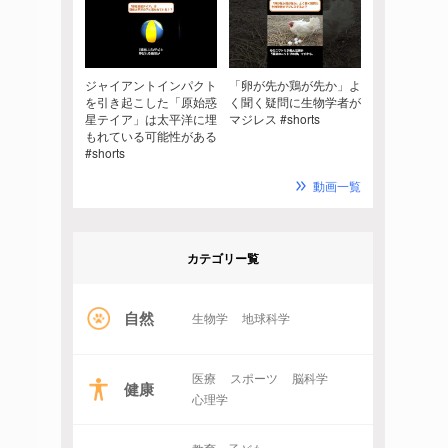
ジャイアントインパクト
「卵が先か鶏が先か」よ
を引き起こした「原始惑
く聞く疑問に生物学者が
星テイア」は太平洋に埋
マジレス #shorts
もれている可能性がある
#shorts
動画一覧
カテゴリー覧
自然
生物学
地球科学
医療
スポーツ
脳科学
健康
心理学