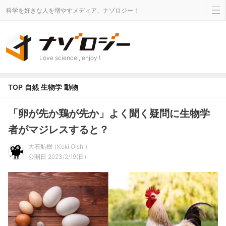
科学を好きな人を増やすメディア、ナゾロジー！
Love science , enjoy !
TOP
自然
生物学
動物
「卵が先か鶏が先か」よく聞く疑問に生物学
者がマジレスすると？
大石航樹
Koki Oishi
公開日 2023/2/19(日)