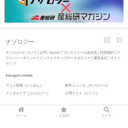
ナゾロジー
ナゾロジーについて
|
お問い合わせ
|
プレスリリース送付先
|
利用規約
|
プ
ライバシーポリシー
|
インフォマティブデータポリシー
|
運営会社
|
サイト
マップ
kusuguru
media
アニメ情報［にじめん］
科学ニュース［ナゾロジー］
メンタルケア［ココロジー］
心理テスト［シンリ］
© 2017-2026 nazology. all rights reserved.
ホーム
人気順
さがす