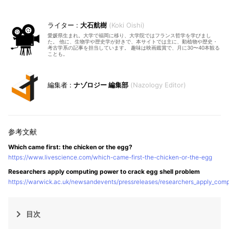
大石航樹
Koki Oishi
愛媛県生まれ。大学で福岡に移り、大学院ではフランス哲学を学びまし
た。 他に、生物学や歴史学が好きで、本サイトでは主に、動植物や歴史・
考古学系の記事を担当しています。 趣味は映画鑑賞で、月に30〜40本観る
ことも。
ナゾロジー 編集部
Nazology Editor
Which came first: the chicken or the egg?
https://www.livescience.com/which-came-first-the-chicken-or-the-egg
Researchers apply computing power to crack egg shell problem
https://warwick.ac.uk/newsandevents/pressreleases/researchers_apply_comp
目次