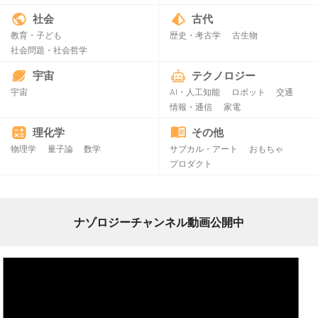
社会
古代
教育・子ども
歴史・考古学
古生物
社会問題・社会哲学
宇宙
テクノロジー
宇宙
AI・人工知能
ロボット
交通
情報・通信
家電
理化学
その他
物理学
量子論
数学
サブカル・アート
おもちゃ
プロダクト
ナゾロジーチャンネル動画公開中