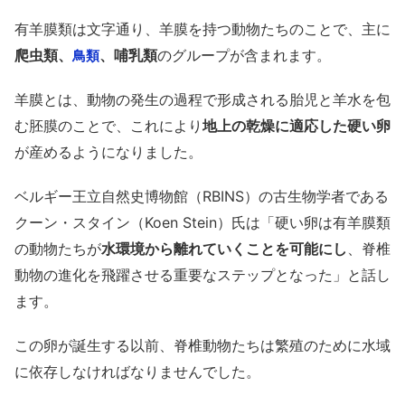
有羊膜類は文字通り、羊膜を持つ動物たちのことで、主に
爬虫類、
、哺乳類
のグループが含まれます。
鳥類
羊膜とは、動物の発生の過程で形成される胎児と羊水を包
む胚膜のことで、これにより
地上の乾燥に適応した硬い卵
が産めるようになりました。
ベルギー王立自然史博物館（RBINS）の古生物学者である
クーン・スタイン（Koen Stein）氏は「硬い卵は有羊膜類
の動物たちが
水環境から離れていくことを可能にし
、脊椎
動物の進化を飛躍させる重要なステップとなった」と話し
ます。
この卵が誕生する以前、脊椎動物たちは繁殖のために水域
に依存しなければなりませんでした。