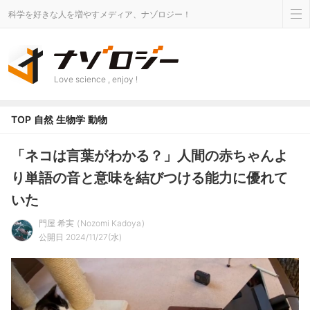
科学を好きな人を増やすメディア、ナゾロジー！
Love science , enjoy !
TOP
自然
生物学
動物
「ネコは言葉がわかる？」人間の赤ちゃんよ
り単語の音と意味を結びつける能力に優れて
いた
門屋 希実
Nozomi Kadoya
公開日 2024/11/27(水)