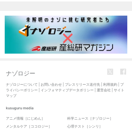
ナゾロジー
ナゾロジーについて
|
お問い合わせ
|
プレスリリース送付先
|
利用規約
|
プ
ライバシーポリシー
|
インフォマティブデータポリシー
|
運営会社
|
サイト
マップ
kusuguru
media
アニメ情報［にじめん］
科学ニュース［ナゾロジー］
メンタルケア［ココロジー］
心理テスト［シンリ］