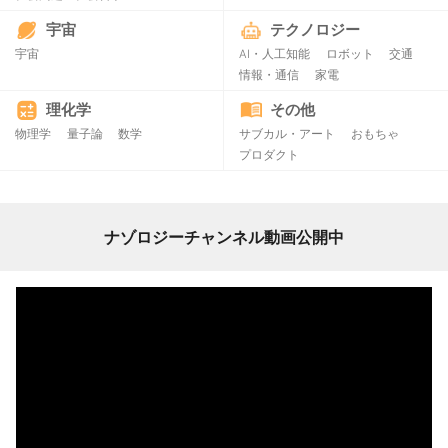
宇宙
テクノロジー
宇宙
AI・人工知能
ロボット
交通
情報・通信
家電
理化学
その他
物理学
量子論
数学
サブカル・アート
おもちゃ
プロダクト
ナゾロジーチャンネル動画公開中