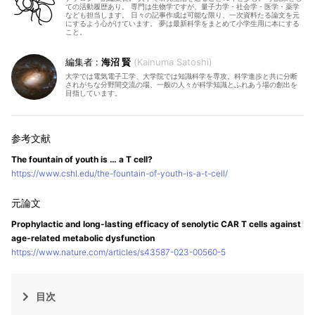
ての活動履歴あり。 専門は生物学ですが、量子力学・社会学・医学・薬学
なども担当します。 日々の記事作成は可能な限り、一次資料たる論文を元
にするよう心がけています。 夢は最新科学をまとめて小学生用に本にする
こと。
海沼 賢
Kainuma Satoshi
大学では電気電子工学、大学院では知識科学を専攻。科学進歩と共に分断
されがちな分野間交流の場、一般の人々が科学知識とふれあう場の創出を
目指しています。
The fountain of youth is … a T cell?
https://www.cshl.edu/the-fountain-of-youth-is-a-t-cell/
Prophylactic and long-lasting efficacy of senolytic CAR T cells against
age-related metabolic dysfunction
https://www.nature.com/articles/s43587-023-00560-5
目次