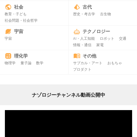
社会
古代
教育・子ども
歴史・考古学
古生物
社会問題・社会哲学
宇宙
テクノロジー
宇宙
AI・人工知能
ロボット
交通
情報・通信
家電
理化学
その他
物理学
量子論
数学
サブカル・アート
おもちゃ
プロダクト
ナゾロジーチャンネル動画公開中