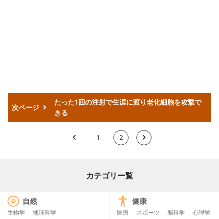
たった1回の注射で生涯に渡り老化細胞を攻撃で
次ページ
きる
<
1
2
>
カテゴリー覧
自然
健康
生物学
地球科学
医療
スポーツ
脳科学
心理学