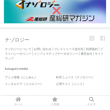
ナゾロジー
ナゾロジーについて
|
お問い合わせ
|
プレスリリース送付先
|
利用規約
|
プ
ライバシーポリシー
|
インフォマティブデータポリシー
|
運営会社
|
サイト
マップ
kusuguru
media
アニメ情報［にじめん］
科学ニュース［ナゾロジー］
メンタルケア［ココロジー］
心理テスト［シンリ］
© 2017-2026 nazology. all rights reserved.
ホーム
人気順
さがす