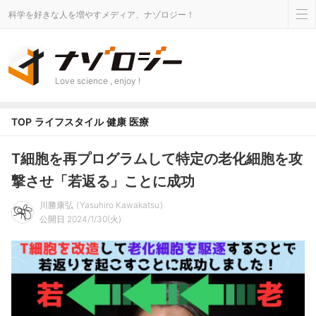
科学を好きな人を増やすメディア、ナゾロジー！
Love science , enjoy !
TOP
ライフスタイル
健康
医療
T細胞を再プログラムして特定の老化細胞を攻
撃させ「若返る」ことに成功
川勝康弘
Yasuhiro Kawakatsu
公開日 2024/1/30(火)