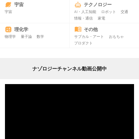
宇宙
テクノロジー
宇宙
AI・人工知能
ロボット
交通
情報・通信
家電
理化学
その他
物理学
量子論
数学
サブカル・アート
おもちゃ
プロダクト
ナゾロジーチャンネル動画公開中