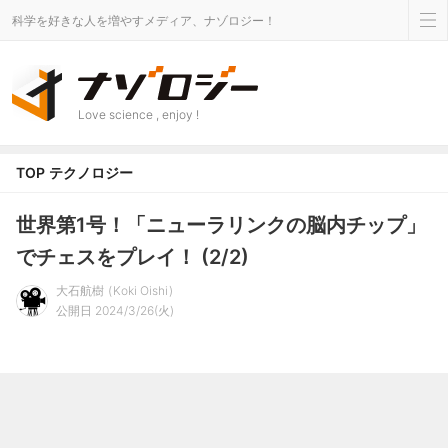
科学を好きな人を増やすメディア、ナゾロジー！
Love science , enjoy !
TOP
テクノロジー
世界第1号！「ニューラリンクの脳内チップ」
でチェスをプレイ！ (2/2)
大石航樹
Koki Oishi
公開日 2024/3/26(火)