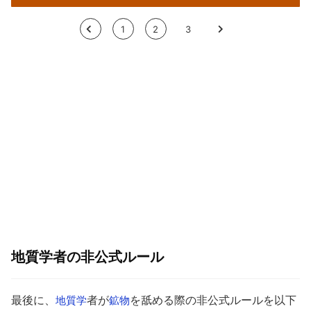
<
1
2
3
>
地質学者の非公式ルール
最後に、
者が
を舐める際の非公式ルールを以下
地質学
鉱物