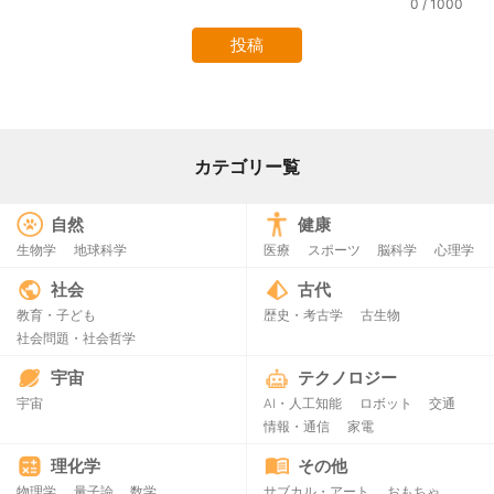
0
/ 1000
カテゴリー覧
自然
健康
生物学
地球科学
医療
スポーツ
脳科学
心理学
社会
古代
教育・子ども
歴史・考古学
古生物
社会問題・社会哲学
宇宙
テクノロジー
宇宙
AI・人工知能
ロボット
交通
情報・通信
家電
理化学
その他
物理学
量子論
数学
サブカル・アート
おもちゃ