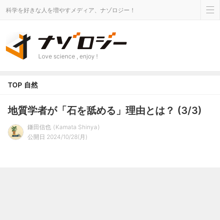
科学を好きな人を増やすメディア、ナゾロジー！
Love science , enjoy !
TOP
自然
地質学者が「石を舐める」理由とは？ (3/3)
鎌田信也
Kamata Shinya
公開日 2024/10/28(月)