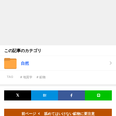
この記事のカテゴリ
自然
TAG
# 地質学
# 鉱物
前ページ
舐めてはいけない鉱物に要注意