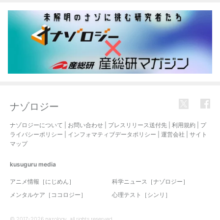
ナゾロジー
ナゾロジーについて
|
お問い合わせ
|
プレスリリース送付先
|
利用規約
|
プ
ライバシーポリシー
|
インフォマティブデータポリシー
|
運営会社
|
サイト
マップ
kusuguru
media
アニメ情報［にじめん］
科学ニュース［ナゾロジー］
メンタルケア［ココロジー］
心理テスト［シンリ］
© 2017-2026 nazology. all rights reserved.