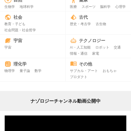
生物学
地球科学
医療
スポーツ
脳科学
心理学
社会
古代
教育・子ども
歴史・考古学
古生物
社会問題・社会哲学
宇宙
テクノロジー
宇宙
AI・人工知能
ロボット
交通
情報・通信
家電
理化学
その他
物理学
量子論
数学
サブカル・アート
おもちゃ
プロダクト
ナゾロジーチャンネル動画公開中