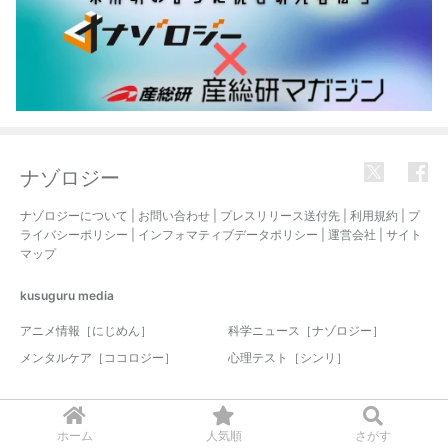
ナゾロジー
ナゾロジーについて
|
お問い合わせ
|
プレスリリース送付先
|
利用規約
|
プ
ライバシーポリシー
|
インフォマティブデータポリシー
|
運営会社
|
サイト
マップ
kusuguru
media
アニメ情報［にじめん］
科学ニュース［ナゾロジー］
メンタルケア［ココロジー］
心理テスト［シンリ］
© 2017-2026 nazology. all rights reserved.
ホーム
人気順
さがす