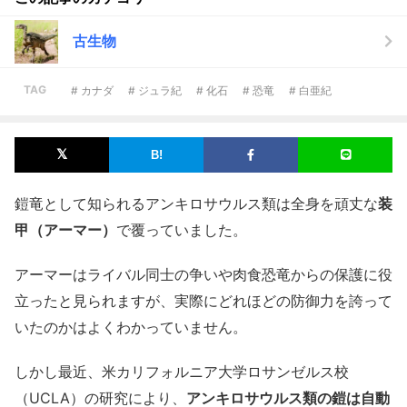
古生物
TAG
# カナダ
# ジュラ紀
# 化石
# 恐竜
# 白亜紀
鎧竜として知られるアンキロサウルス類は全身を頑丈な
装
甲（アーマー）
で覆っていました。
アーマーはライバル同士の争いや肉食恐竜からの保護に役
立ったと見られますが、実際にどれほどの防御力を誇って
いたのかはよくわかっていません。
しかし最近、米カリフォルニア大学ロサンゼルス校
（UCLA）の研究により、
アンキロサウルス類の鎧は自動