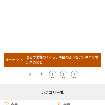
まるで恐竜のミイラ。奇跡のようなアンキロサウ
次ページ
ルスの化石
<
1
2
3
>
カテゴリー覧
自然
健康