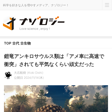
科学を好きな人を増やすメディア、ナゾロジー！
Love science , enjoy !
TOP
古代
古生物
鎧竜アンキロサウルス類は「アメ車に高速で
衝突」されても平気なくらい頑丈だった
大石航樹
Koki Oishi
公開日 2024/11/14(木)