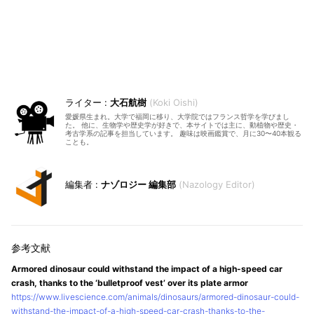
大石航樹
Koki Oishi
愛媛県生まれ。大学で福岡に移り、大学院ではフランス哲学を学びまし
た。 他に、生物学や歴史学が好きで、本サイトでは主に、動植物や歴史・
考古学系の記事を担当しています。 趣味は映画鑑賞で、月に30〜40本観る
ことも。
ナゾロジー 編集部
Nazology Editor
Armored dinosaur could withstand the impact of a high-speed car
crash, thanks to the ‘bulletproof vest’ over its plate armor
https://www.livescience.com/animals/dinosaurs/armored-dinosaur-could-
withstand-the-impact-of-a-high-speed-car-crash-thanks-to-the-