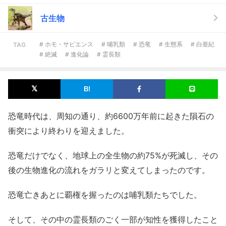
古生物
# ホモ・サピエンス
# 哺乳類
# 恐竜
# 生態系
# 白亜紀
TAG
# 絶滅
# 進化論
# 霊長類
恐竜時代は、周知の通り、約6600万年前に起きた隕石の
衝突により終わりを迎えました。
恐竜だけでなく、地球上の全生物の約75%が死滅し、その
後の生物進化の流れをガラリと変えてしまったのです。
恐竜亡きあとに覇権を握ったのは哺乳類たちでした。
そして、その中の霊長類のごく一部が知性を獲得したこと