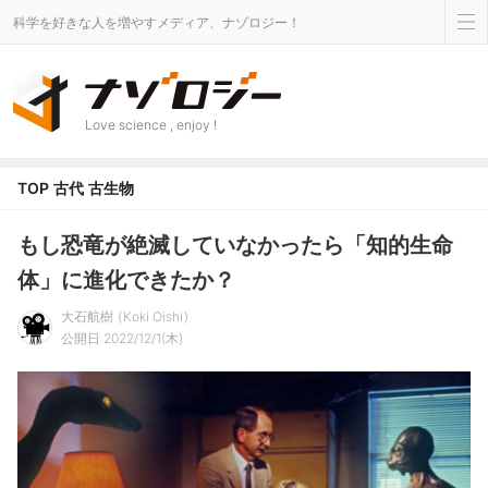
科学を好きな人を増やすメディア、ナゾロジー！
Love science , enjoy !
TOP
古代
古生物
もし恐竜が絶滅していなかったら「知的生命
体」に進化できたか？
大石航樹
Koki Oishi
公開日 2022/12/1(木)