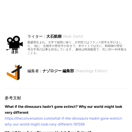
大石航樹
Koki Oishi
愛媛県生まれ。大学で福岡に移り、大学院ではフランス哲学を学びまし
た。 他に、生物学や歴史学が好きで、本サイトでは主に、動植物や歴史・
考古学系の記事を担当しています。 趣味は映画鑑賞で、月に30〜40本観る
ことも。
ナゾロジー 編集部
Nazology Editor
What if the dinosaurs hadn’t gone extinct? Why our world might look
very different
https://theconversation.com/what-if-the-dinosaurs-hadnt-gone-extinct-
why-our-world-might-look-very-different-191599