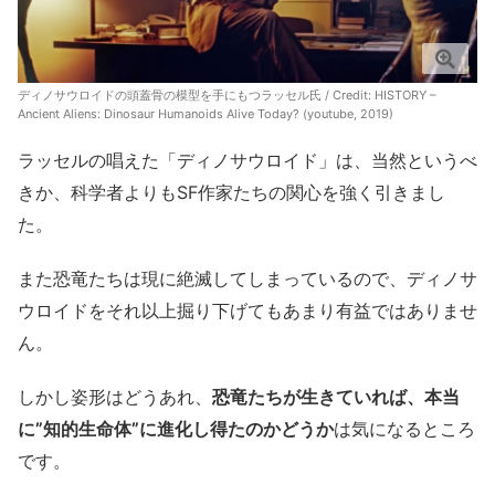
ディノサウロイドの頭蓋骨の模型を手にもつラッセル氏 / Credit:
HISTORY –
Ancient Aliens: Dinosaur Humanoids Alive Today? (youtube, 2019)
ラッセルの唱えた「ディノサウロイド」は、当然というべ
きか、科学者よりもSF作家たちの関心を強く引きまし
た。
また恐竜たちは現に絶滅してしまっているので、ディノサ
ウロイドをそれ以上掘り下げてもあまり有益ではありませ
ん。
しかし姿形はどうあれ、
恐竜たちが生きていれば、本当
に”知的生命体”に進化し得たのかどうか
は気になるところ
です。