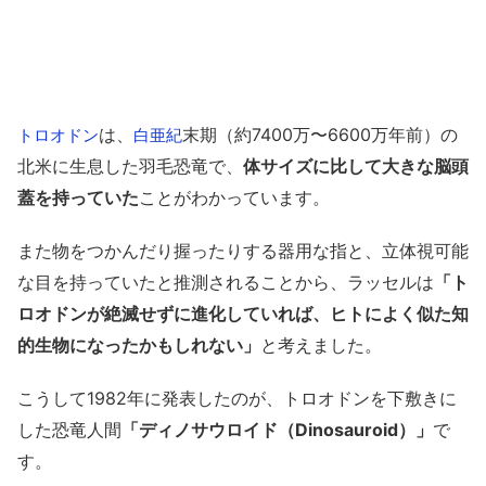
は、
末期（約7400万〜6600万年前）の
トロオドン
白亜紀
北米に生息した羽毛恐竜で、
体サイズに比して大きな脳頭
蓋を持っていた
ことがわかっています。
また物をつかんだり握ったりする器用な指と、立体視可能
な目を持っていたと推測されることから、ラッセルは
「ト
ロオドンが絶滅せずに進化していれば、ヒトによく似た知
的生物になったかもしれない」
と考えました。
こうして1982年に発表したのが、トロオドンを下敷きに
した恐竜人間
「ディノサウロイド（Dinosauroid）」
で
す。