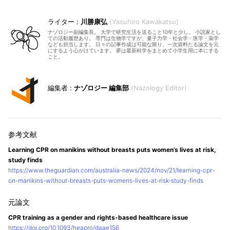
川勝康弘
Yasuhiro Kawakatsu
ナゾロジー副編集長。 大学で研究生活を送ること10年と少し。 小説家とし
ての活動履歴あり。 専門は生物学ですが、量子力学・社会学・医学・薬学
なども担当します。 日々の記事作成は可能な限り、一次資料たる論文を元
にするよう心がけています。 夢は最新科学をまとめて小学生用に本にする
こと。
ナゾロジー 編集部
Nazology Editor
Learning CPR on manikins without breasts puts women’s lives at risk,
study finds
https://www.theguardian.com/australia-news/2024/nov/21/learning-cpr-
on-manikins-without-breasts-puts-womens-lives-at-risk-study-finds
CPR training as a gender and rights-based healthcare issue
https://doi.org/10.1093/heapro/daae156