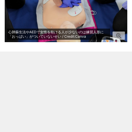
心肺蘇生法やAEDで女性を助ける人が少ないのは練習人形に
「おっぱい」がついていないせい / Credit:Canva