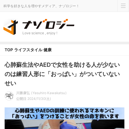
科学を好きな人を増やすメディア、ナゾロジー！
Love science , enjoy !
TOP
ライフスタイル
健康
心肺蘇生法やAEDで女性を助ける人が少ない
のは練習人形に「おっぱい」がついていない
せい
川勝康弘
Yasuhiro Kawakatsu
公開日 2024/11/30(土)