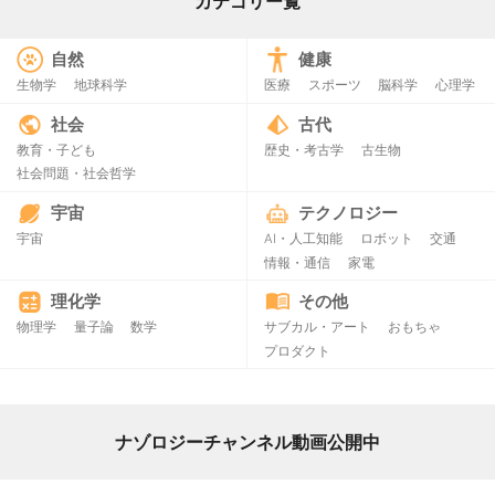
カテゴリー覧
自然
健康
生物学
地球科学
医療
スポーツ
脳科学
心理学
社会
古代
教育・子ども
歴史・考古学
古生物
社会問題・社会哲学
宇宙
テクノロジー
宇宙
AI・人工知能
ロボット
交通
情報・通信
家電
理化学
その他
物理学
量子論
数学
サブカル・アート
おもちゃ
プロダクト
ナゾロジーチャンネル動画公開中