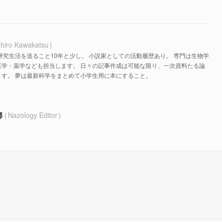
hiro Kawakatsu
研究生活を送ること10年と少し。 小説家としての活動履歴あり。 専門は生物学
医学・薬学なども担当します。 日々の記事作成は可能な限り、一次資料たる論
す。 夢は最新科学をまとめて小学生用に本にすること。
部
Nazology Editor