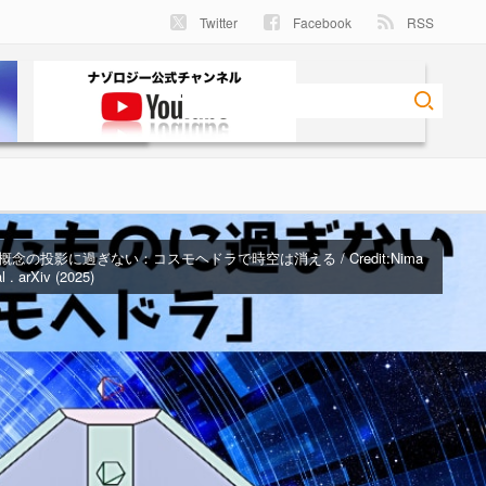
Twitter
Facebook
RSS
念の投影に過ぎない：コスモヘドラで時空は消える / Credit:
Nima
 . arXiv (2025)