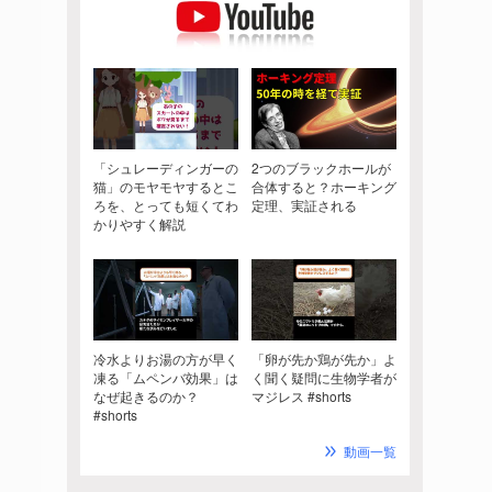
「シュレーディンガーの
2つのブラックホールが
猫」のモヤモヤするとこ
合体すると？ホーキング
ろを、とっても短くてわ
定理、実証される
かりやすく解説
冷水よりお湯の方が早く
「卵が先か鶏が先か」よ
凍る「ムペンバ効果」は
く聞く疑問に生物学者が
なぜ起きるのか？
マジレス #shorts
#shorts
動画一覧