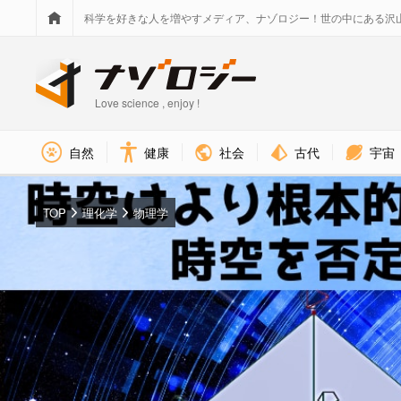
科学を好きな人を増やすメディア、ナゾロジー！世の中にある沢
Love science , enjoy !
社会
古代
宇宙
自然
健康
TOP
理化学
物理学