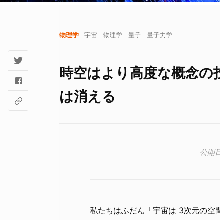
物理学
宇宙
物理学
量子
量子力学
時空はより高度な概念の
は消える
私たちはふだん「宇宙は 3次元の空