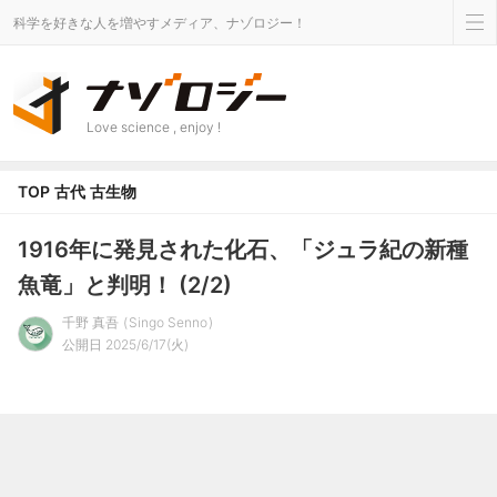
科学を好きな人を増やすメディア、ナゾロジー！
Love science , enjoy !
TOP
古代
古生物
1916年に発見された化石、「ジュラ紀の新種
魚竜」と判明！ (2/2)
千野 真吾
Singo Senno
公開日 2025/6/17(火)