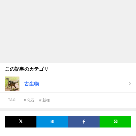
この記事のカテゴリ
古生物
TAG
# 化石
# 新種