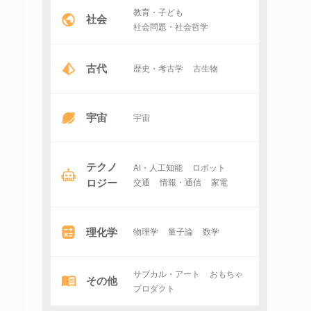
教育・子ども
社会
社会問題・社会哲学
古代
歴史・考古学
古生物
宇宙
宇宙
テクノ
AI・人工知能
ロボット
ロジー
交通
情報・通信
家電
理化学
物理学
量子論
数学
サブカル・アート
おもちゃ
その他
プロダクト