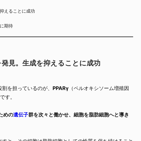
抑えることに成功
に期待
を発見。生成を抑えることに成功
役割を担っているのが、
PPARγ
（ペルオキシソーム増殖因
です。
ための
遺伝子
群を次々と働かせ、細胞を脂肪細胞へと導き
出すと、その細胞は脂肪細胞としての性質を保ち続けること