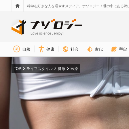
科学を好きな人を増やすメディア、ナゾロジー！世の中にある沢
Love science , enjoy !
社会
古代
宇宙
自然
健康
TOP
ライフスタイル
健康
医療