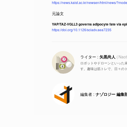
https://news.kaist.ac.kr/newsen/html/news/?
YAP/TAZ-VGLL3 governs adipocyte fate via ep
https://doi.org/10.1126/sciadv.aea7235
矢黒尚人
Naot
ロボットやドローンといった
す。趣味は筋トレで、日々の
ナゾロジー 編集