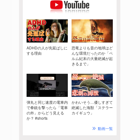
ADHDの人が先延ばしに
恐竜よりも昔の地球はど
する理由
んな環境だったのか「ペ
ルム紀末の大量絶滅が起
きるまで」
弾丸と同じ速度の電車内
かわいそう…優しすぎて
で拳銃を撃ったら「電車
絶滅した海獣「ステラー
の外」からどう見える
カイギュウ」
か？ #shorts
動画一覧