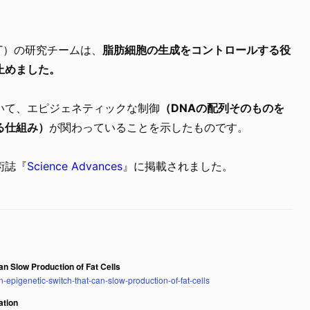
ST）の研究チームは、
脂肪細胞の生成をコントロールする役
止めました。
いて、エピジェネティックな制御
（DNAの配列そのものを
る仕組み）
が関わっていることを示したものです。
術誌『
Science Advances
』に掲載されました。
an Slow Production of Fat Cells
an-epigenetic-switch-that-can-slow-production-of-fat-cells
ation