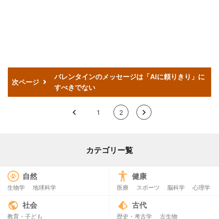
バレンタインのメッセージは「AIに頼りきり」に
次ページ
すべきでない
<
1
2
>
カテゴリー覧
自然
健康
生物学
地球科学
医療
スポーツ
脳科学
心理学
社会
古代
教育・子ども
歴史・考古学
古生物