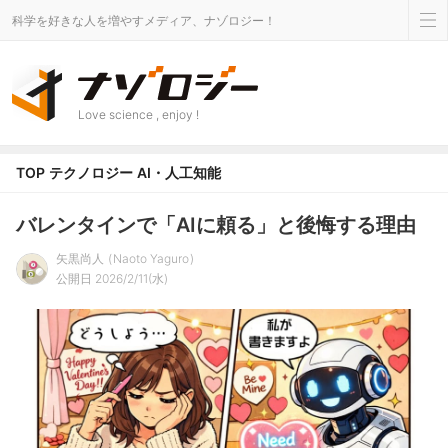
科学を好きな人を増やすメディア、ナゾロジー！
Love science , enjoy !
TOP
テクノロジー
AI・人工知能
バレンタインで「AIに頼る」と後悔する理由
矢黒尚人
Naoto Yaguro
公開日 2026/2/11(水)