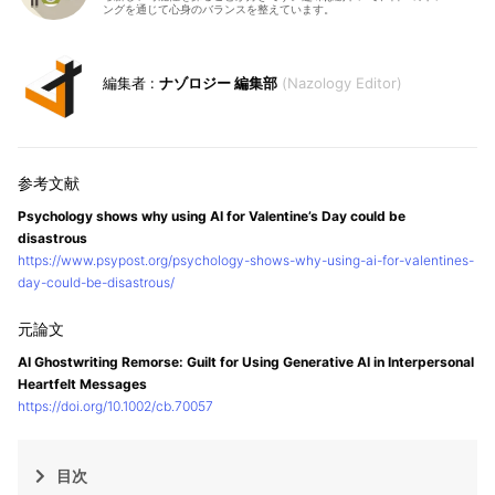
ングを通じて心身のバランスを整えています。
ナゾロジー 編集部
Nazology Editor
Psychology shows why using AI for Valentine’s Day could be
disastrous
https://www.psypost.org/psychology-shows-why-using-ai-for-valentines-
day-could-be-disastrous/
AI Ghostwriting Remorse: Guilt for Using Generative AI in Interpersonal
Heartfelt Messages
https://doi.org/10.1002/cb.70057
目次