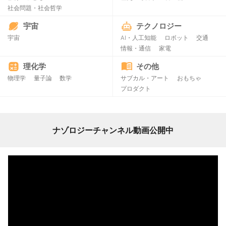
社会問題・社会哲学
宇宙
テクノロジー
宇宙
AI・人工知能
ロボット
交通
情報・通信
家電
理化学
その他
物理学
量子論
数学
サブカル・アート
おもちゃ
プロダクト
ナゾロジーチャンネル動画公開中