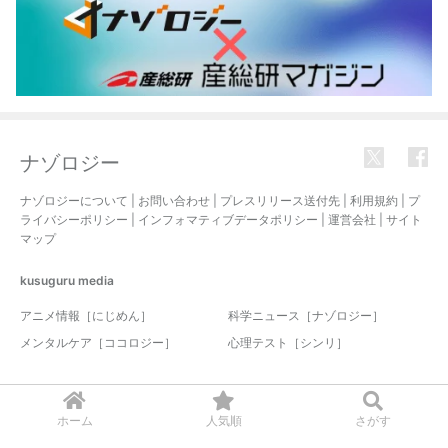
ナゾロジー
ナゾロジーについて
|
お問い合わせ
|
プレスリリース送付先
|
利用規約
|
プ
ライバシーポリシー
|
インフォマティブデータポリシー
|
運営会社
|
サイト
マップ
kusuguru
media
アニメ情報［にじめん］
科学ニュース［ナゾロジー］
メンタルケア［ココロジー］
心理テスト［シンリ］
© 2017-2026 nazology. all rights reserved.
ホーム
人気順
さがす