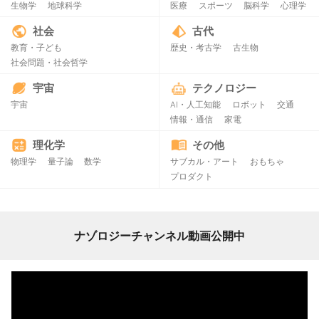
生物学
地球科学
医療
スポーツ
脳科学
心理学
社会
古代
教育・子ども
歴史・考古学
古生物
社会問題・社会哲学
宇宙
テクノロジー
宇宙
AI・人工知能
ロボット
交通
情報・通信
家電
理化学
その他
物理学
量子論
数学
サブカル・アート
おもちゃ
プロダクト
ナゾロジーチャンネル動画公開中