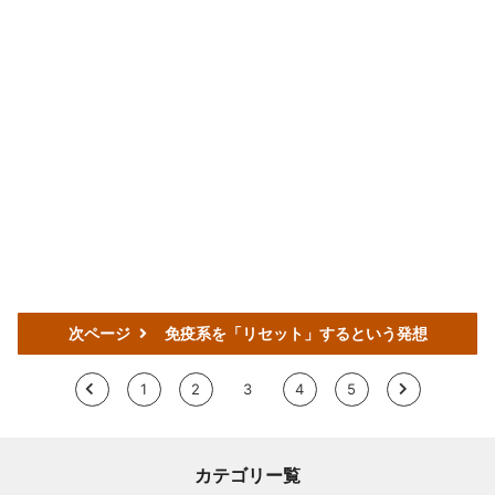
次ページ
免疫系を「リセット」するという発想
<
1
2
3
4
5
>
カテゴリー覧