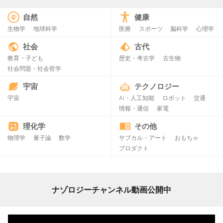
自然
健康
生物学
地球科学
医療
スポーツ
脳科学
心理学
社会
古代
教育・子ども
歴史・考古学
古生物
社会問題・社会哲学
宇宙
テクノロジー
宇宙
AI・人工知能
ロボット
交通
情報・通信
家電
理化学
その他
物理学
量子論
数学
サブカル・アート
おもちゃ
プロダクト
ナゾロジーチャンネル動画公開中