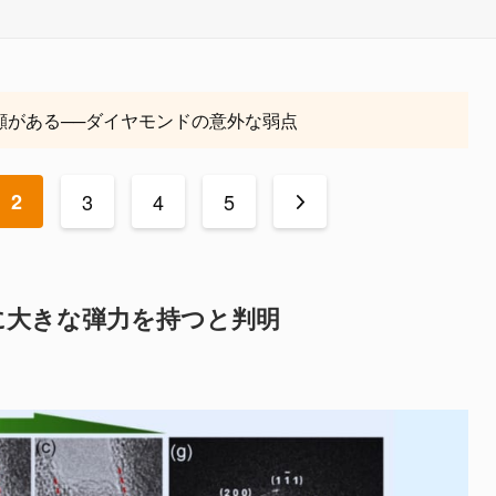
顔がある──ダイヤモンドの意外な弱点
2
3
4
5
>
に大きな弾力を持つと判明