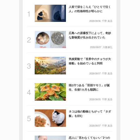
人前で涙をこらえ「ひとりで泣く
人」の性格特性が明らかに
2026/08/06
千野 真吾
広島への原爆投下によって、奇妙
な新物質が生み出されていた
2026/08/07
川勝康弘
気候変動で「世界中のチョウが大
移動」を始めていると判明
2026/08/07
千野 真吾
頭が2つある「双頭ヤモリ」が誕
生、生後1カ月も順調に
2026/08/05
千野 真吾
ネコは他の動物とちがって「タダ
飯」を好む
2026/08/07
千野 真吾
恋人に“言わなくてもいい”2つの