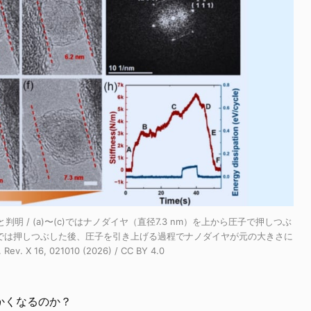
 / (a)〜(c)ではナノダイヤ（直径7.3 nm）を上から圧子で押しつぶ
(f)では押しつぶした後、圧子を引き上げる過程でナノダイヤが元の大きさに
v. X 16, 021010 (2026) / CC BY 4.0
かくなるのか？