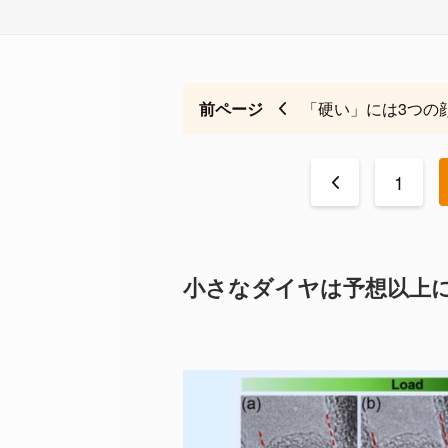
前ページ
「硬い」には3つの
<
1
小さなダイヤは予想以上