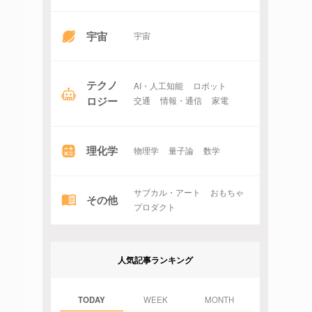
宇宙
宇宙
テクノ
AI・人工知能
ロボット
ロジー
交通
情報・通信
家電
理化学
物理学
量子論
数学
サブカル・アート
おもちゃ
その他
プロダクト
人気記事ランキング
TODAY
WEEK
MONTH