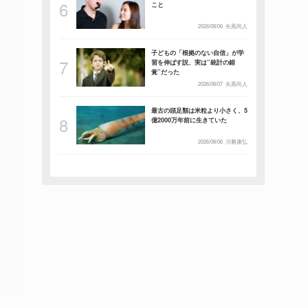
こと
2026/08/06
矢黒尚人
子どもの「根拠のない自信」が学
習を伸ばす説、実は”統計の錯
覚”だった
2026/08/07
矢黒尚人
最古の頭足類は米粒より小さく、5
億2000万年前に生きていた
2026/08/06
川勝康弘