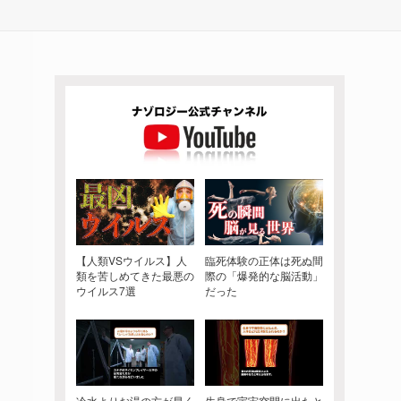
【人類VSウイルス】人
臨死体験の正体は死ぬ間
類を苦しめてきた最悪の
際の「爆発的な脳活動」
ウイルス7選
だった
冷水よりお湯の方が早く
生身で宇宙空間に出たと