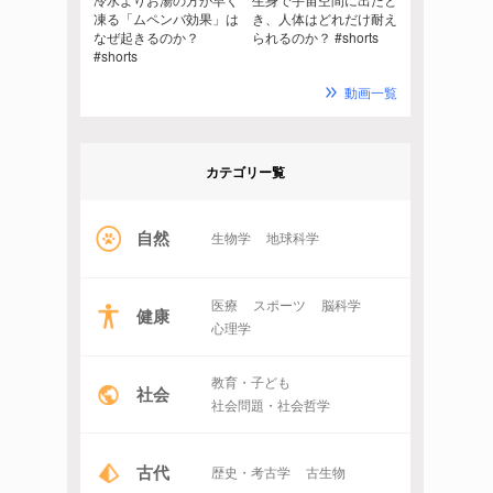
凍る「ムペンバ効果」は
き、人体はどれだけ耐え
なぜ起きるのか？
られるのか？ #shorts
#shorts
動画一覧
カテゴリー覧
自然
生物学
地球科学
医療
スポーツ
脳科学
健康
心理学
教育・子ども
社会
社会問題・社会哲学
古代
歴史・考古学
古生物