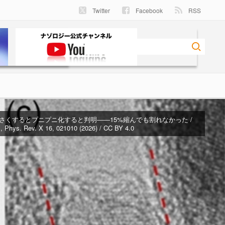
Twitter
Facebook
RSS
さくするとプニプニ化すると判明――15%縮んでも割れなかった /
l., Phys. Rev. X 16, 021010 (2026) / CC BY 4.0