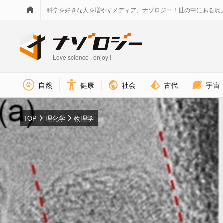
科学を好きな人を増やすメディア、ナゾロジー！世の中にある沢
Love science , enjoy !
社会
古代
宇宙
自然
健康
TOP
理化学
物理学